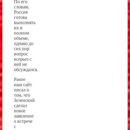
По его
словам,
Россия
готова
выполнять
их в
полном
объеме,
однако до
сих пор
вопрос
всерьез с
ней не
обсуждался.
Ранее
наш сайт
писал о
том, что
Зеленский
сделал
новое
заявление
о встрече
с