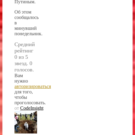
Путиным.
Об этом
сообщалось
в
минувший
понедельник.
Средний
рейтинг
0 из 5
звезд. 0
голосов.
Вам
нужно
авторизироваться
для того,
чтобы
проголосовать.
от
CodeInsight