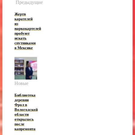
Предыдущие
Жертв
карателей
из
наркокартелей
пробуют
искать
спутниками
в Мексике
Новые
Библиотека
деревни
Фрол в
Вологодской
области
открылась
после
капремонта