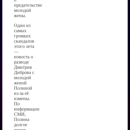
предательстве
молодой
жены.
Один из
самых
громких
скандалов
этого лета
—
новость о
разводе
Дмитрия
Диброва с
молодой
женой
Полиной
из-за её
измены.
По
информации
СМИ,
Полина
долгое
время