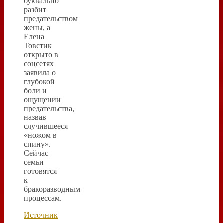
буквально
разбит
предательством
жены, а
Елена
Товстик
открыто в
соцсетях
заявила о
глубокой
боли и
ощущении
предательства,
назвав
случившееся
«ножом в
спину».
Сейчас
семьи
готовятся
к
бракоразводным
процессам.
Источник