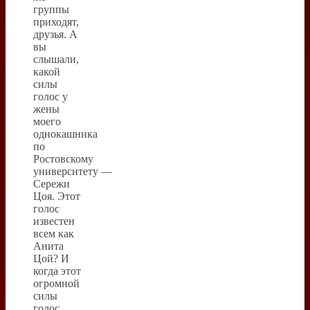
группы
приходят,
друзья. А
вы
слышали,
какой
силы
голос у
жены
моего
однокашника
по
Ростовскому
университету —
Сережи
Цоя. Этот
голос
известен
всем как
Анита
Цой? И
когда этот
огромной
силы
голос