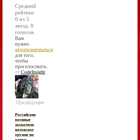
Средний
рейтинг
0 из 5
звезд. 0
голосов.
Вам
нужно
авторизироваться
для того,
чтобы
проголосовать.
от
CodeInsight
Предыдущие
Российские
военные
захватили
натовское
оружие на
одном