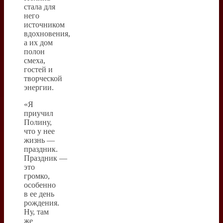
стала для
него
источником
вдохновения,
а их дом
полон
смеха,
гостей и
творческой
энергии.
«Я
приучил
Полину,
что у нее
жизнь —
праздник.
Праздник —
это
громко,
особенно
в ее день
рождения.
Ну, там
же