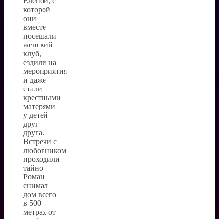
Еленой, с
которой
они
вместе
посещали
женский
клуб,
ездили на
мероприятия
и даже
стали
крестными
матерями
у детей
друг
друга.
Встречи с
любовником
проходили
тайно —
Роман
снимал
дом всего
в 500
метрах от