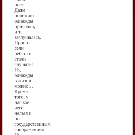
поет…
Даже
полицию
однажды
прислали,
и та
заслушалась.
Просто
сели
ребята и
стали
слушать!
Ну,
однажды
в жизни
можно…
Кроме
того, у
нас кое-
чего
нельзя и
по
государственным
соображениям.
Ну,