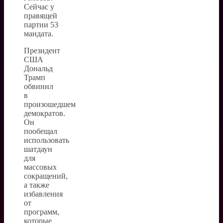
Сейчас у
правящей
партии 53
мандата.
Президент
США
Дональд
Трамп
обвинил
в
произошедшем
демократов.
Он
пообещал
использовать
шатдаун
для
массовых
сокращений,
а также
избавления
от
программ,
которые