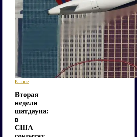
Разное
Вторая
неделя
шатдауна:
в
США
сократят