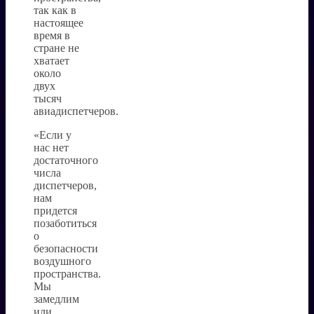
так как в
настоящее
время в
стране не
хватает
около
двух
тысяч
авиадиспетчеров.
«Если у
нас нет
достаточного
числа
диспетчеров,
нам
придется
позаботиться
о
безопасности
воздушного
пространства.
Мы
замедлим
или