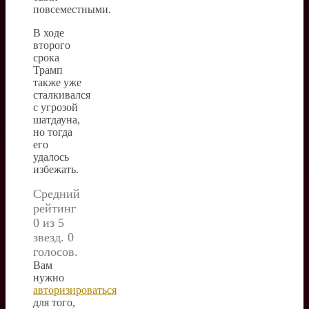
повсеместными.
В ходе
второго
срока
Трамп
также уже
сталкивался
с угрозой
шатдауна,
но тогда
его
удалось
избежать.
Средний
рейтинг
0 из 5
звезд. 0
голосов.
Вам
нужно
авторизироваться
для того,