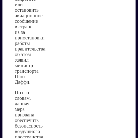
или
остановить
авиационное
сообщение
в стране
из-за
приостановки
работы
правительства,
об этом
заявил
министр
транспорта
Шон
Даффи.
По его
словам,
данная
мера
призвана
обеспечить
безопасность
воздушного
пространства,