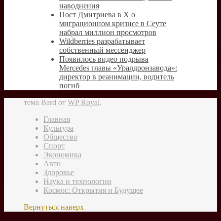
наводнения
Пост Дмитриева в X о
миграционном кризисе в Сеуте
набрал миллион просмотров
Wildberries разрабатывает
собственный мессенджер
Появилось видео подрыва
Mercedes главы «Уралдронзавода»:
директор в реанимации, водитель
погиб
тема Bard от
WP Royal
.
Главная
Культура
Общество
Спорт
Экономика
Авто
Здоровье
Наука и технологии
Космос: Открытия и Будущее
Вернуться наверх