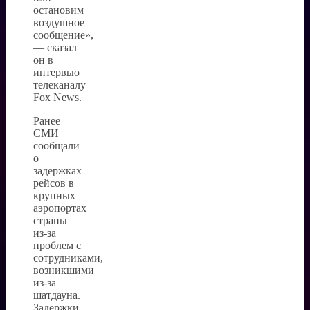
остановим
воздушное
сообщение»,
— сказал
он в
интервью
телеканалу
Fox News.
Ранее
СМИ
сообщали
о
задержках
рейсов в
крупных
аэропортах
страны
из-за
проблем с
сотрудниками,
возникшими
из-за
шатдауна.
Задержки