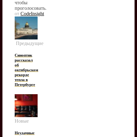
чтобы
проголосовать.
от
CodeInsight
Предыдущие
Синоптик
рассказал
об
октябрьском
рекорде
тепла в
Петербурге
Новые
Неудачные