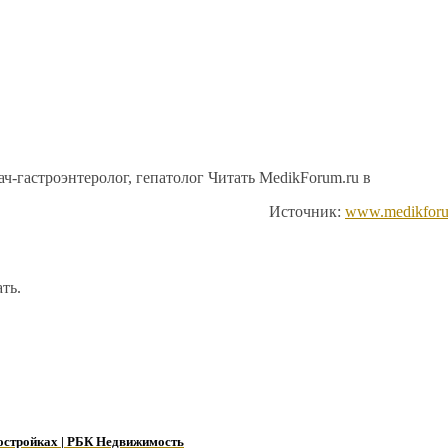
ч-гастроэнтеролог, гепатолог
Читать MedikForum.ru в
Источник:
www.medikforu
ть.
востройках | РБК Недвижимость