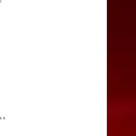
т
ь к