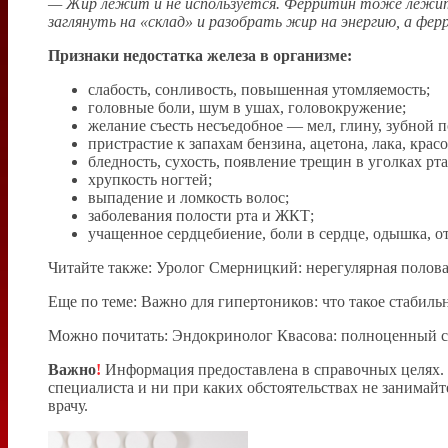
— Жир лежит и не используется. Ферритин тоже лежит и
заглянуть на «склад» и разобрать жир на энергию, а фе
Признаки недостатка железа в организме:
слабость, сонливость, повышенная утомляемость;
головные боли, шум в ушах, головокружение;
желание съесть несъедобное — мел, глину, зубной 
пристрастие к запахам бензина, ацетона, лака, красо
бледность, сухость, появление трещин в уголках рт
хрупкость ногтей;
выпадение и ломкость волос;
заболевания полости рта и ЖКТ;
учащенное сердцебиение, боли в сердце, одышка, о
Читайте также: Уролог Смерницкий: нерегулярная полова
Еще по теме: Важно для гипертоников: что такое стабил
Можно почитать: Эндокринолог Квасова: полноценный со
Важно
!
Информация предоставлена в справочных целях.
специалиста и ни при каких обстоятельствах не занимайт
врачу.