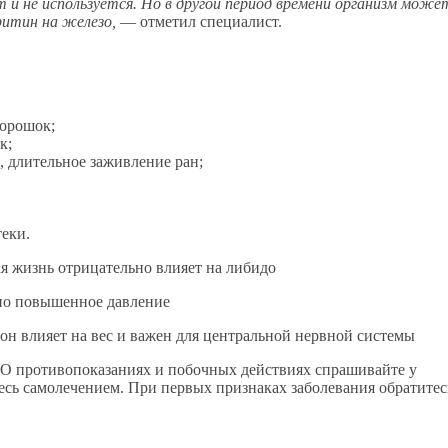
 не используется. Но в другой период времени организм може
рритин на железо,
— отметил специалист.
порошок;
к;
а, длительное заживление ран;
теки.
я жизнь отрицательно влияет на либидо
ьно повышенное давление
н влияет на вес и важен для центральной нервной системы
 О противопоказаниях и побочных действиях спрашивайте у
есь самолечением. При первых признаках заболевания обратитес