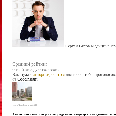
Сергей Вялов Медицина Вра
Средний рейтинг
0 из 5 звезд. 0 голосов.
Вам нужно
авторизироваться
для того, чтобы проголосова
от
CodeInsight
Предыдущие
Аналитики отметили рост непроданных квартир в уже сданных но