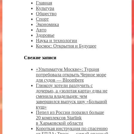
Главная
Культура
Общество
Спорт
Экономика
Авто
Здоровье
Наука и технологии
Космос: Открытия и Будущее
Свежие записи
«Ультиматум Москве»: Турция
потребовала открыть Черное море
для судов — Bloomberg
Глюкозу хотели разлучить с
дочерью, а «золотая карта» едва не
сменила владельцев: чем
завершился выпуск шоу «Большой
куш»
Пепел из России поразил больше
20 комплексов Starlink
в Харьковской области
Короткая инструкция по спасению
от БПЛА: Треск — самый опасный