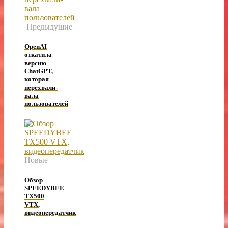
Предыдущие
OpenAI
откатила
версию
ChatGPT,
которая
перехва­ли­
вала
пользователей
Новые
Обзор
SPEEDYBEE
TX500
VTX,
видеопередатчик