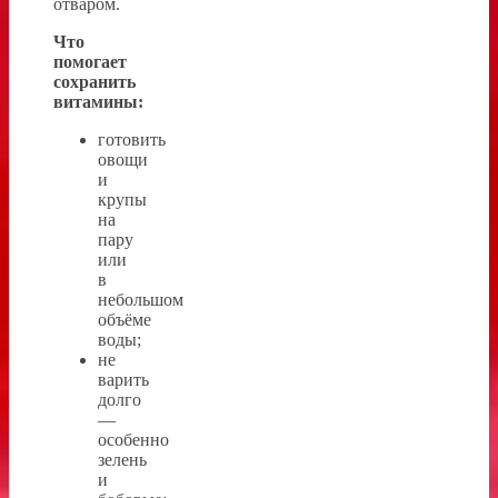
отваром.
Что
помогает
сохранить
витамины:
готовить
овощи
и
крупы
на
пару
или
в
небольшом
объёме
воды;
не
варить
долго
—
особенно
зелень
и