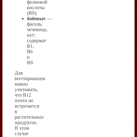
фолиевой
кислоты
(B9);
бобовые
—
фасоль,
чечевица,
нут:
содержат
B1,
B6
и
B9.
Для
вегетарианцев
важно
учитывать,
что B12
почти не
встречается
в
растительных
продуктах.
В этом
случае