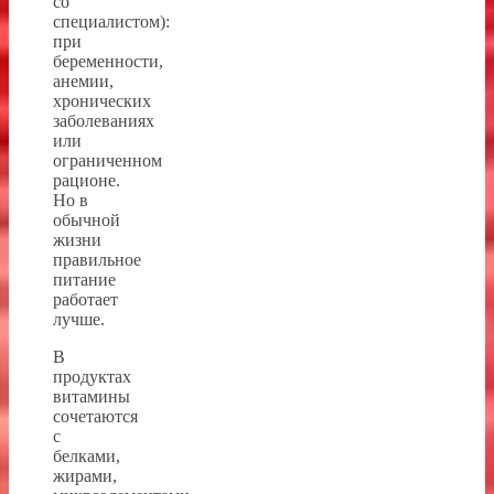
со
специалистом):
при
беременности,
анемии,
хронических
заболеваниях
или
ограниченном
рационе.
Но в
обычной
жизни
правильное
питание
работает
лучше.
В
продуктах
витамины
сочетаются
с
белками,
жирами,