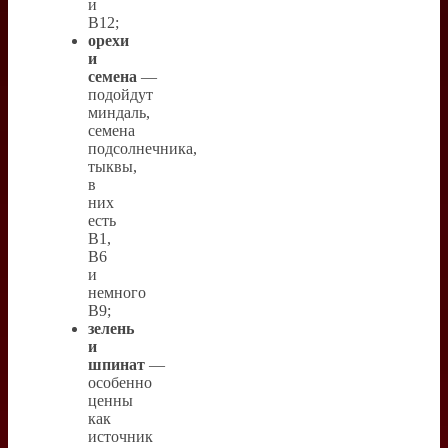
и
B12;
орехи
и
семена
—
подойдут
миндаль,
семена
подсолнечника,
тыквы,
в
них
есть
B1,
B6
и
немного
B9;
зелень
и
шпинат
—
особенно
ценны
как
источник