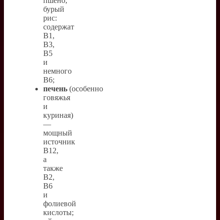
пшено,
бурый
рис:
содержат
B1,
B3,
B5
и
немного
B6;
печень
(особенно
говяжья
и
куриная)
—
мощный
источник
B12,
а
также
B2,
B6
и
фолиевой
кислоты;