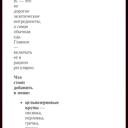
B, — это
не
дорогие
экзотические
ингредиенты,
а самая
обычная
еда.
Главное
—
включать
её в
рацион
регулярно.
Что
стоит
добавить
в меню:
цельнозерновые
крупы
—
овсянка,
перловка,
гречка,