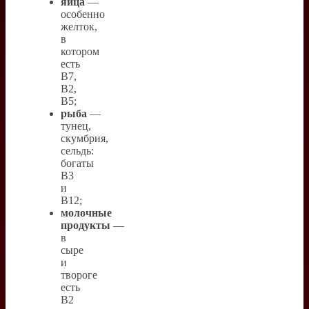
яйца
—
особенно
желток,
в
котором
есть
B7,
B2,
B5;
рыба
—
тунец,
скумбрия,
сельдь:
богаты
B3
и
B12;
молочные
продукты
—
в
сыре
и
твороге
есть
B2