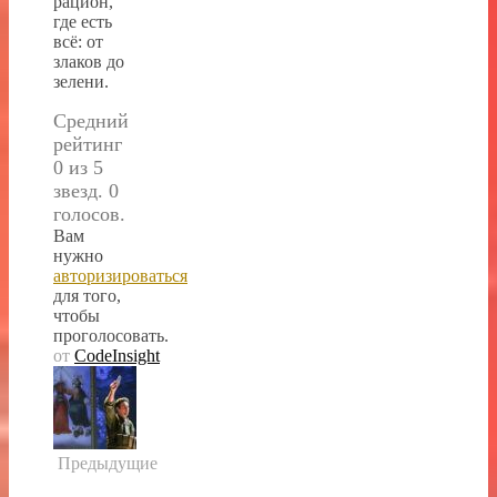
рацион,
где есть
всё: от
злаков до
зелени.
Средний
рейтинг
0 из 5
звезд. 0
голосов.
Вам
нужно
авторизироваться
для того,
чтобы
проголосовать.
от
CodeInsight
Предыдущие