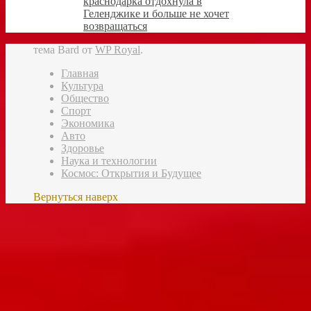
краснодарка отдохнула в
Геленджике и больше не хочет
возвращаться
тема Bard от
WP Royal
.
Главная
Культура
Общество
Спорт
Экономика
Авто
Здоровье
Наука и технологии
Космос: Открытия и Будущее
Вернуться наверх