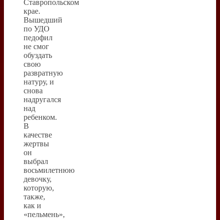
Ставропольском
крае.
Вышедший
по УДО
педофил
не смог
обуздать
свою
развратную
натуру, и
снова
надругался
над
ребенком.
В
качестве
жертвы
он
выбрал
восьмилетнюю
девочку,
которую,
также,
как и
«пельмень»,