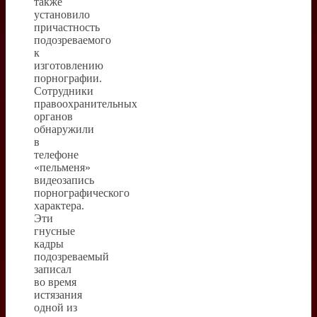
также
установило
причастность
подозреваемого
к
изготовлению
порнографии.
Сотрудники
правоохранительных
органов
обнаружили
в
телефоне
«пельменя»
видеозапись
порнографического
характера.
Эти
гнусные
кадры
подозреваемый
записал
во время
истязания
одной из