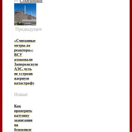
от
CodeInsight
Предыдущие
«Считанные
метры до
реактора»:
ВСУ
атаковали
Запорожскую
АЭС, чуть
не устроив
ядерную
катастрофу
Новые
Как
проверить
катушку
зажигания
на
бензопиле