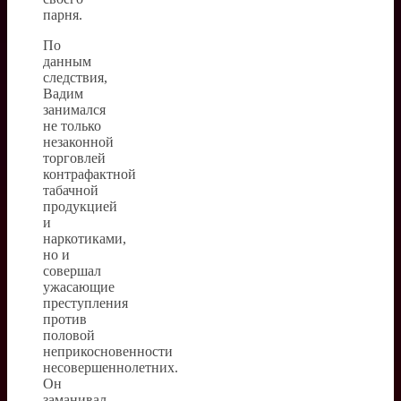
парня.
По
данным
следствия,
Вадим
занимался
не только
незаконной
торговлей
контрафактной
табачной
продукцией
и
наркотиками,
но и
совершал
ужасающие
преступления
против
половой
неприкосновенности
несовершеннолетних.
Он
заманивал