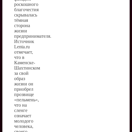
роскошного
благочестия
скрывалась
тёмная
сторона
жизни
предпринимателя.
Источник
Lenta.ru
отмечает,
что в
Каменске-
Шахтинском
за свой
образ
жизни он
приобрел
прозвище
«пельмень»,
что на
сленге
означает
молодого
человека,
своего