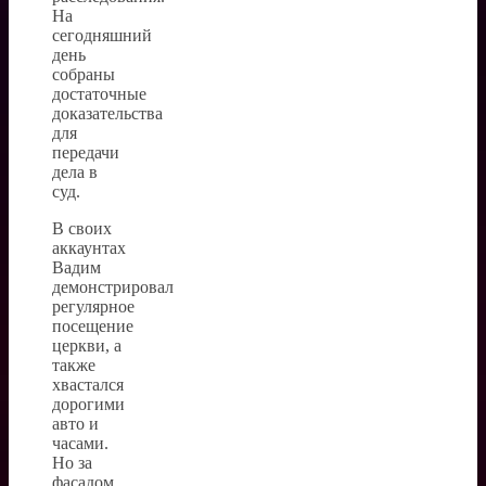
На
сегодняшний
день
собраны
достаточные
доказательства
для
передачи
дела в
суд.
В своих
аккаунтах
Вадим
демонстрировал
регулярное
посещение
церкви, а
также
хвастался
дорогими
авто и
часами.
Но за
фасадом