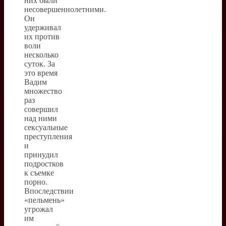
них были
несовершеннолетними.
Он
удерживал
их против
воли
несколько
суток. За
это время
Вадим
множество
раз
совершил
над ними
сексуальные
преступления
и
принудил
подростков
к съемке
порно.
Впоследствии
«пельмень»
угрожал
им