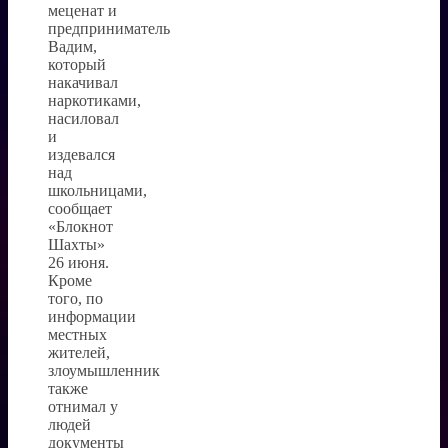
меценат и
предприниматель
Вадим,
который
накачивал
наркотиками,
насиловал
и
издевался
над
школьницами,
сообщает
«Блокнот
Шахты»
26 июня.
Кроме
того, по
информации
местных
жителей,
злоумышленник
также
отнимал у
людей
документы