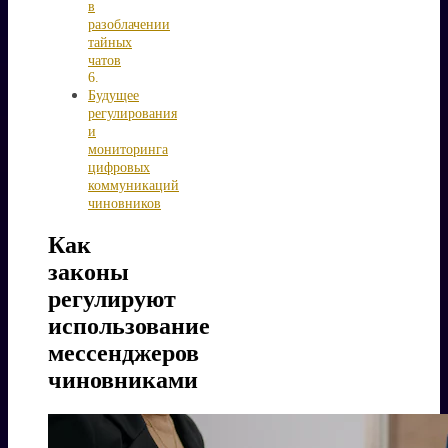
в
разоблачении
тайных
чатов
Будущее
регулирования
и
мониторинга
цифровых
коммуникаций
чиновников
Как
законы
регулируют
использование
мессенджеров
чиновниками