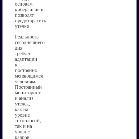
основам
кибергигиены
позволят
предотвратить
утечки.
Реальность
сегодняшнего
дня
требует
адаптации
к
постоянно
меняющимся
условиям.
Постоянный
мониторинг
и анализ
утечек,
как на
уровне
технологий,
так и на
уровне
кадров,