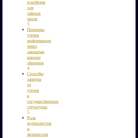
платформ
для
тайных
чатов
Примеры
утечек
информации
через
закрытые
каналы
общения
Способы
защиты
от
утечек
в
государственных
структурах
Роль
журналистов
и
активистов