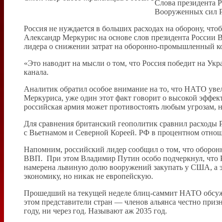
Слова президента Р
Вооруженных сил Ро
Россия не нуждается в больших расходах на оборону, чт
Александр Меркурис на основе слов президента России Вл
лидера о снижении затрат на оборонно-промышленный ко
«Это наводит на мысли о том, что Россия победит на Укр
канала.
Аналитик обратил особое внимание на то, что НАТО увел
Меркуриса, уже один этот факт говорит о высокой эффек
российская армия может противостоять любым угрозам, не
Для сравнения британский геополитик сравнил расходы 
с Вьетнамом и Северной Кореей. РФ в процентном отно
Напомним, российский лидер сообщил о том, что оборонн
ВВП. При этом Владимир Путин особо подчеркнул, что Р
намерена львиную долю вооружений закупать у США, а э
экономику, но никак не европейскую.
Прошедший на текущей неделе блиц-саммит НАТО обсужд
этом представители стран — членов альянса честно призн
году, ни через год. Называют аж 2035 год.