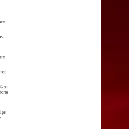
ого
e-
что
ктов
% от
ропа
При
м