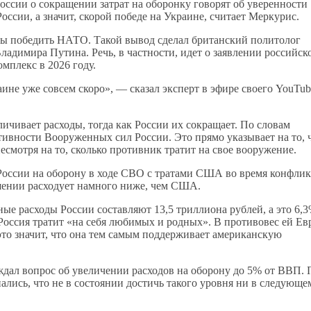
оссии о сокращении затрат на оборонку говорят об уверенности
ссии, а значит, скорой победе на Украине, считает Меркурис.
обы победить НАТО. Такой вывод сделал британский политолог
адимира Путина. Речь, в частности, идет о заявлении российск
мплекс в 2026 году.
аине уже совсем скоро», — сказал эксперт в эфире своего YouTub
ичивает расходы, тогда как России их сокращает. По словам
тивности Вооруженных сил России. Это прямо указывает на то, 
смотря на то, сколько противник тратит на свое вооружение.
России на оборону в ходе СВО с тратами США во время конфли
шении расходует намного ниже, чем США.
ые расходы России составляют 13,5 триллиона рублей, а это 6,3
оссия тратит «на себя любимых и родных». В противовес ей Ев
то значит, что она тем самым поддерживает американскую
ал вопрос об увеличении расходов на оборону до 5% от ВВП. 
ались, что не в состоянии достичь такого уровня ни в следующе