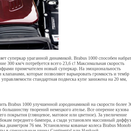
яет суперкар ураганной динамикой. Brabus 1000 способен набра
ние 300 км/ч потребуется всего 23,6 с! Максимальная скорость
цифрами примечателен новый суперкар. На эмоциональность
и клапанами, которые позволяют варьировать громкость и тембр
 управляемости стандартная подвеска купе занижена на 20 мм,
ить Brabus 1000 улучшенной аэродинамикой на скорости более 3
ю большинству творений немецкого ателье. Все оперение кузова
го покрытия (глянцевое, матовое или цветное). За увеличение
бокам переднего бампера, а сзади установлен массивный диффуз
ка диаметром 76 мм. Установлены кованые колеса Brabus Monob
ты в специальные шины Continental или Hankook.