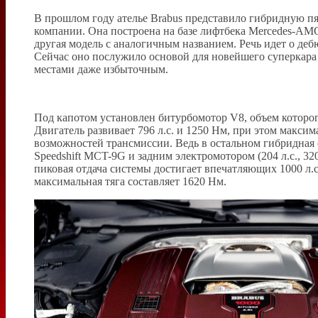
В прошлом году ателье Brabus представило гибридную п
компании. Она построена на базе лифтбека Mercedes-AMG 
другая модель с аналогичным названием. Речь идет о д
Сейчас оно послужило основой для новейшего суперкара 
местами даже избыточным.
Под капотом установлен битурбомотор V8, объем которого у
Двигатель развивает 796 л.с. и 1250 Нм, при этом максим
возможностей трансмиссии. Ведь в остальном гибридная
Speedshift MCT-9G и задним электромотором (204 л.с., 3
пиковая отдача системы достигает впечатляющих 1000 л.
максимальная тяга составляет 1620 Нм.