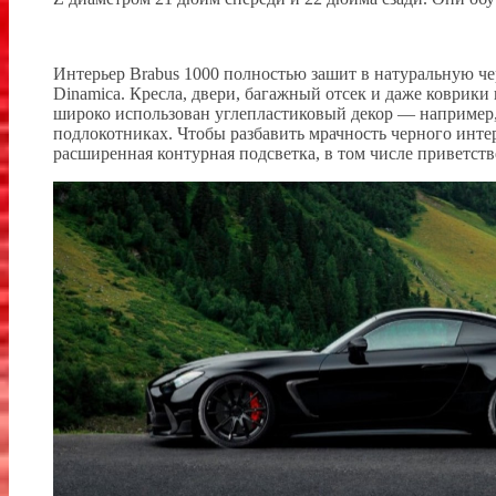
Интерьер Brabus 1000 полностью зашит в натуральную ч
Dinamica. Кресла, двери, багажный отсек и даже коврик
широко использован углепластиковый декор — например, 
подлокотниках. Чтобы разбавить мрачность черного инте
расширенная контурная подсветка, в том числе приветств