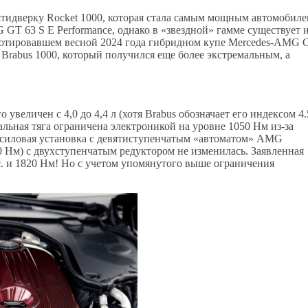
ятидверку Rocket 1000, которая стала самым мощным автомобил
GT 63 S E Performance, однако в «звездной» гамме существует 
ебютировавшем весной 2024 года гибридном купе Mercedes-AMG 
Brabus 1000, который получился еще более экстремальным, а
величен с 4,0 до 4,4 л (хотя Brabus обозначает его индексом 4.
альная тяга ограничена электроникой на уровне 1050 Нм из-за
 силовая установка с девятиступенчатым «автоматом» AMG
20 Нм) с двухступенчатым редуктором не изменилась. Заявленная
с. и 1820 Нм! Но с учетом упомянутого выше ограничения