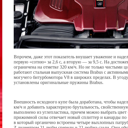
Впрочем, даже этот показатель внушает уважение и надел
первую «сотню» за 2,6 с, а вторую — за 9,5 с. На достиже
ограничена на отметке 320 км/ч. Но не только чистыми 
работают стальная выпускная система Brabus с активным
могучего битурбомотора V8 в широких пределах. В угоду
установлены оригинальные пружины Brabus.
Внешность исходного купе была доработана, чтобы надел
км/ч и добавить характерную брутальность, свойственну
выполнено из углепластика, причем можно выбрать цвет е
прижимной силы отвечает новый сплиттер и канарды по 
в который органично встроены четыре выхлопных патруб
Z диаметром 21 дюйм спереди и 22 дюйма сзади. Они обу