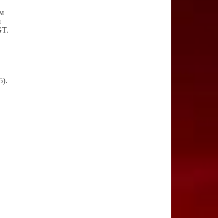
ем
и
GT.
5).