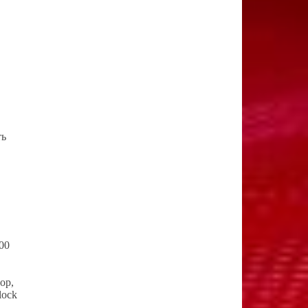
ть
00
ор,
lock