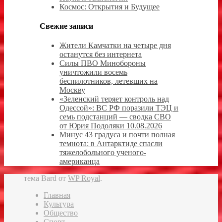
Космос: Открытия и Будущее
Свежие записи
Жители Камчатки на четыре дня
останутся без интернета
Силы ПВО Минобороны
уничтожили восемь
беспилотников, летевших на
Москву
«Зеленский теряет контроль над
Одессой»: ВС РФ поразили ТЭЦ и
семь подстанций — сводка СВО
от Юрия Подоляки 10.08.2026
Минус 43 градуса и почти полная
темнота: в Антарктиде спасли
тяжелобольного ученого-
американца
тема Bard от
WP Royal
.
Главная
Культура
Общество
Спорт