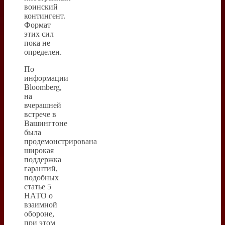
воинский
контингент.
Формат
этих сил
пока не
определен.
По
информации
Bloomberg,
на
вчерашней
встрече в
Вашингтоне
была
продемонстрирована
широкая
поддержка
гарантий,
подобных
статье 5
НАТО о
взаимной
обороне,
при этом