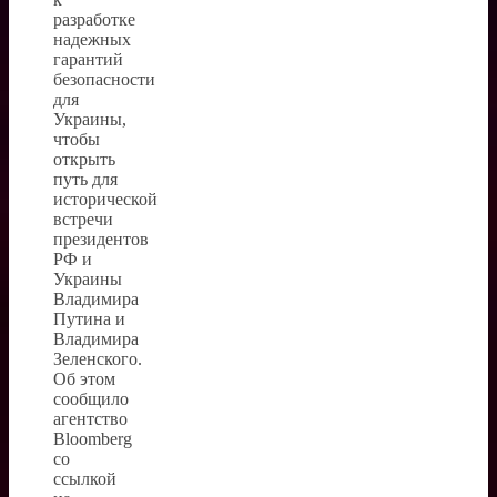
разработке
надежных
гарантий
безопасности
для
Украины,
чтобы
открыть
путь для
исторической
встречи
президентов
РФ и
Украины
Владимира
Путина и
Владимира
Зеленского.
Об этом
сообщило
агентство
Bloomberg
со
ссылкой