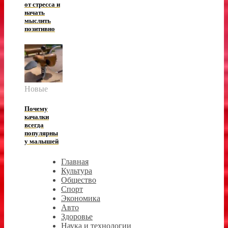
от стресса и
начать
мыслить
позитивно
Новые
Почему
качалки
всегда
популярны
у малышей
Главная
Культура
Общество
Спорт
Экономика
Авто
Здоровье
Наука и технологии