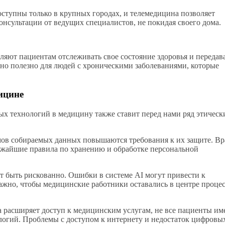
ступны только в крупных городах, и телемедицина позволяет
онсультации от ведущих специалистов, не покидая своего дома.
яют пациентам отслеживать свое состояние здоровья и передав
нно полезно для людей с хроническими заболеваниями, которые
ицине
х технологий в медицину также ставит перед нами ряд этическ
ов собираемых данных повышаются требования к их защите. Вр
ожайшие правила по хранению и обработке персональной
 быть рискованно. Ошибки в системе AI могут привести к
жно, чтобы медицинские работники оставались в центре процес
а расширяет доступ к медицинским услугам, не все пациенты и
логий. Проблемы с доступом к интернету и недостаток цифровы