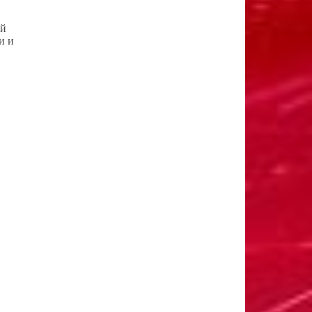
ой
и и