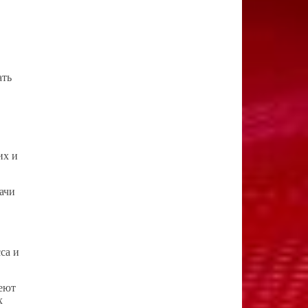
ать
их и
ачи
са и
меют
х