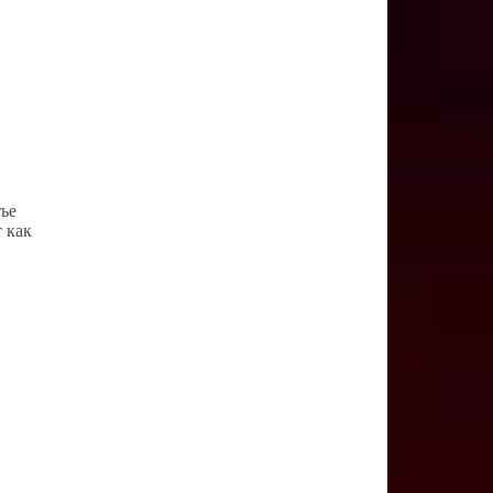
тье
 как