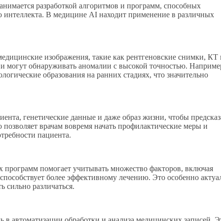
занимается разработкой алгоритмов и программ, способных
о интеллекта. В медицине AI находит применение в различных
медицинские изображения, такие как рентгеновские снимки, КТ 
 и могут обнаруживать аномалии с высокой точностью. Наприме
логические образования на ранних стадиях, что значительно
ента, генетические данные и даже образ жизни, чтобы предсказ
о позволяет врачам вовремя начать профилактические меры и
требности пациента.
х программ помогает учитывать множество факторов, включая
способствует более эффективному лечению. Это особенно актуа
ь сильно различаться.
 в автоматизации обработки и анализа медицинских записей. Э