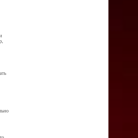
и
р,
ать
льно
то