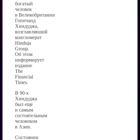
богатый
человек
в Великобритании
Гопичанд
Хиндуджа,
возглавлявший
конгломерат
Hinduja
Group.
Об этом
информирует
издание
The
Financial
Times.
В 90-х
Хиндуджа
был еще
и самым
состоятельным
человеком
в Азии.
Состоянии