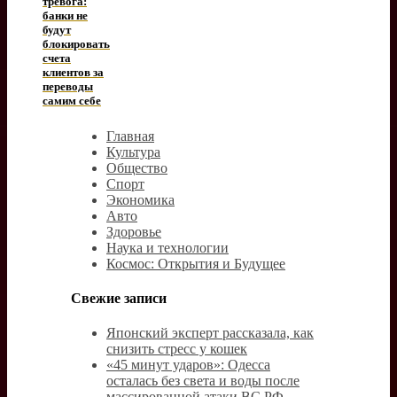
тревога:
банки не
будут
блокировать
счета
клиентов за
переводы
самим себе
Главная
Культура
Общество
Спорт
Экономика
Авто
Здоровье
Наука и технологии
Космос: Открытия и Будущее
Свежие записи
Японский эксперт рассказала, как
снизить стресс у кошек
«45 минут ударов»: Одесса
осталась без света и воды после
массированной атаки ВС РФ