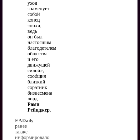
уход
знаменует
собой
конец
эпохи,
ведь
он был
настоящим
благодетелем
общества
и его
движущей
силой», —
сообщил
близкий
соратник
бизнесмена
лорд
Рами
Рейнджер
.
EADaily
ранее
также
информировало