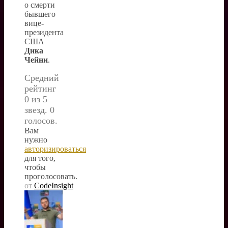
о смерти
бывшего
вице-
президента
США
Дика
Чейни
.
Средний
рейтинг
0 из 5
звезд. 0
голосов.
Вам
нужно
авторизироваться
для того,
чтобы
проголосовать.
от
CodeInsight