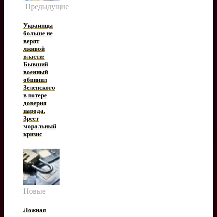
Предыдущие
Украинцы
больше не
верят
лживой
власти:
Бывший
военный
обвинил
Зеленского
в потере
доверия
народа.
Зреет
моральный
кризис
Новые
Ложная