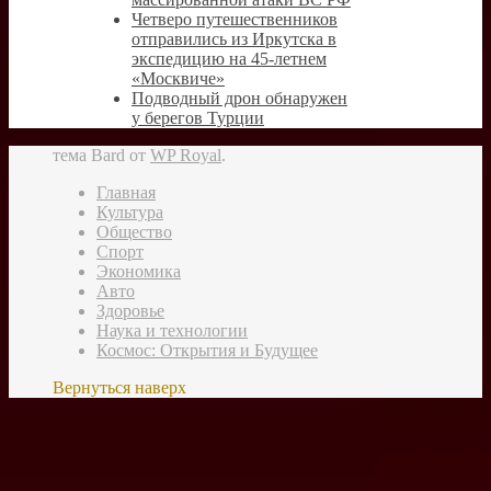
Четверо путешественников
отправились из Иркутска в
экспедицию на 45-летнем
«Москвиче»
Подводный дрон обнаружен
у берегов Турции
тема Bard от
WP Royal
.
Главная
Культура
Общество
Спорт
Экономика
Авто
Здоровье
Наука и технологии
Космос: Открытия и Будущее
Вернуться наверх