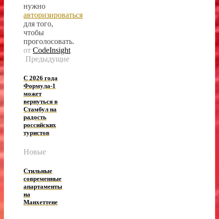
нужно
авторизироваться
для того,
чтобы
проголосовать.
от
CodeInsight
Предыдущие
С 2026 года
Формула-1
может
вернуться в
Стамбул на
радость
российских
туристов
Новые
Стильные
современные
апартаменты
на
Манхеттене