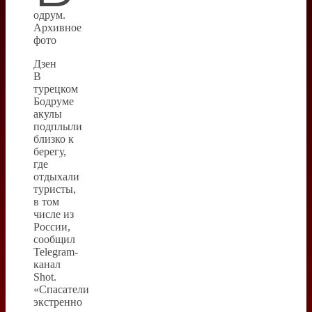
одрум.
Архивное
фото
Дзен
В
турецком
Бодруме
акулы
подплыли
близко к
берегу,
где
отдыхали
туристы,
в том
числе из
России,
сообщил
Telegram-
канал
Shot.
«Спасатели
экстренно