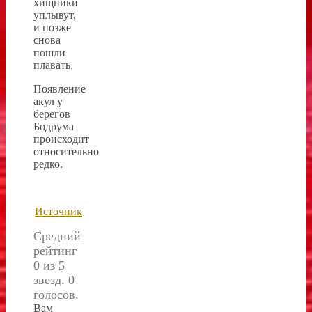
хищники
уплывут,
и позже
снова
пошли
плавать.
Появление
акул у
берегов
Бодрума
происходит
относительно
редко.
Источник
Средний
рейтинг
0 из 5
звезд. 0
голосов.
Вам