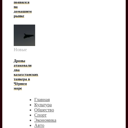
появился
на
домашнем
рынке
Новые
Дроны
атаковали
два
казахстанских
танкера в
Чёрном
море
Главная
Культура
Общество
Спорт
Экономика
Авто