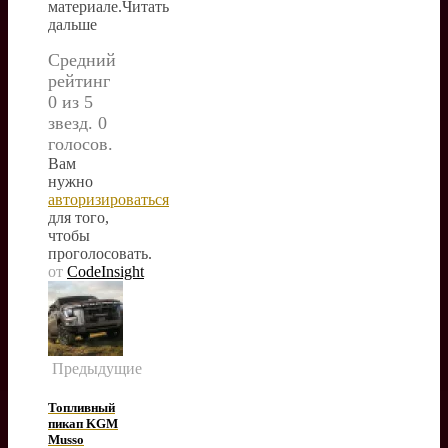
материале.Читать
дальше
Средний
рейтинг
0 из 5
звезд. 0
голосов.
Вам
нужно
авторизироваться
для того,
чтобы
проголосовать.
от
CodeInsight
Предыдущие
Топливный
пикап KGM
Musso