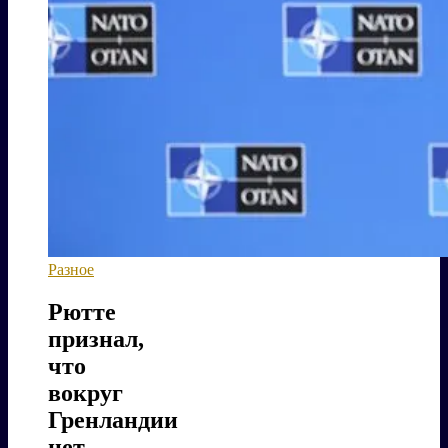
Разное
Рютте
признал,
что
вокруг
Гренландии
нет