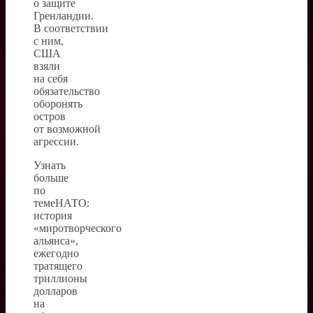
о защите
Гренландии.
В соответствии
с ним,
США
взяли
на себя
обязательство
оборонять
остров
от возможной
агрессии.
Узнать
больше
по
темеНАТО:
история
«миротворческого
альянса»,
ежегодно
тратящего
триллионы
долларов
на