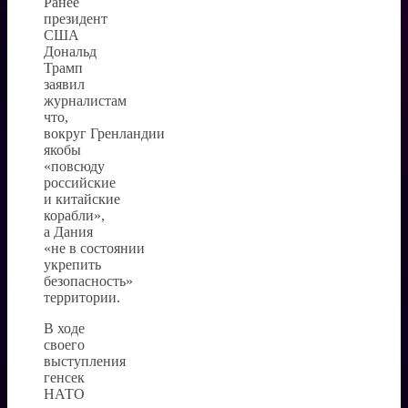
Ранее
президент
США
Дональд
Трамп
заявил
журналистам
что,
вокруг Гренландии
якобы
«повсюду
российские
и китайские
корабли»,
а Дания
«не в состоянии
укрепить
безопасность»
территории.
В ходе
своего
выступления
генсек
НАТО