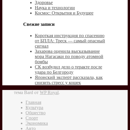
Здоровье
Наука и технологии
Космос: Открытия и Будущее
Свежие записи
Короткая инструкция по спасению
от БПЛА: Треск — самый опасный
сигнал
Захарова оценила высказывание
мэра Нагасаки по поводу атомной
бомбы
СК возбудил дело о теракте после
удара по Белгороду
Японский эксперт рассказала, как
снизить стресс у кошек
тема Bard от
WP Royal
.
Главная
Культура
Общество
Спорт
Экономика
Авто