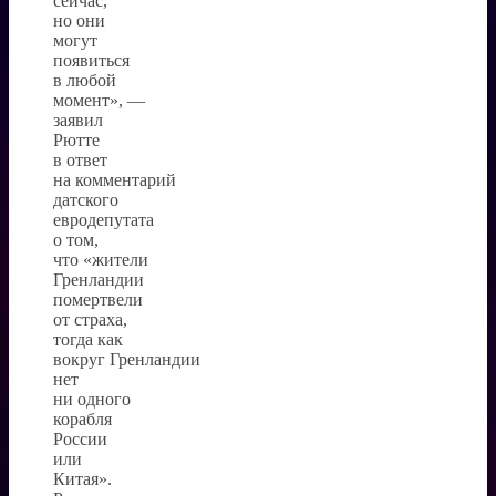
сейчас,
но они
могут
появиться
в любой
момент», —
заявил
Рютте
в ответ
на комментарий
датского
евродепутата
о том,
что «жители
Гренландии
помертвели
от страха,
тогда как
вокруг Гренландии
нет
ни одного
корабля
России
или
Китая».