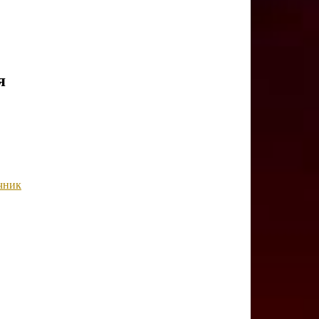
я
чник