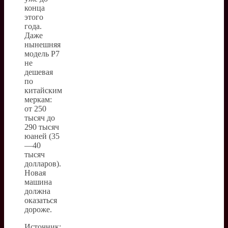
конца
этого
года.
Даже
нынешняя
модель P7
не
дешевая
по
китайским
меркам:
от 250
тысяч до
290 тысяч
юаней (35
—40
тысяч
долларов).
Новая
машина
должна
оказаться
дороже.
Источник: