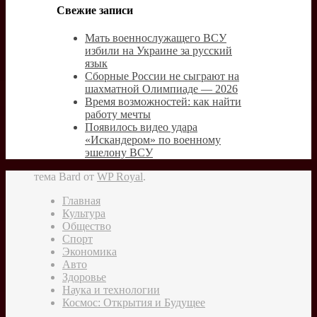
Свежие записи
Мать военнослужащего ВСУ
избили на Украине за русский
язык
Сборные России не сыграют на
шахматной Олимпиаде — 2026
Время возможностей: как найти
работу мечты
Появилось видео удара
«Искандером» по военному
эшелону ВСУ
тема Bard от
WP Royal
.
Главная
Культура
Общество
Спорт
Экономика
Авто
Здоровье
Наука и технологии
Космос: Открытия и Будущее