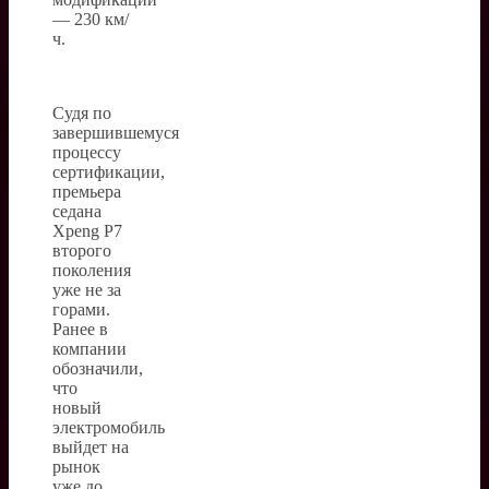
— 230 км/
ч.
Судя по
завершившемуся
процессу
сертификации,
премьера
седана
Xpeng P7
второго
поколения
уже не за
горами.
Ранее в
компании
обозначили,
что
новый
электромобиль
выйдет на
рынок
уже до