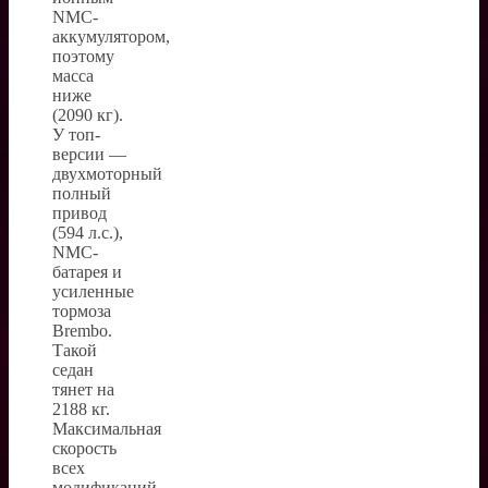
NMC-
аккумулятором,
поэтому
масса
ниже
(2090 кг).
У топ-
версии —
двухмоторный
полный
привод
(594 л.с.),
NMC-
батарея и
усиленные
тормоза
Brembo.
Такой
седан
тянет на
2188 кг.
Максимальная
скорость
всех
модификаций