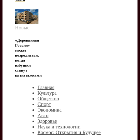
Новые
«Деревянная
Россия»
может
возродиться,
когда
избушки
станут
пятиэтажками
Главная
Культура
Общество
Спорт
Экономика
Авто
Здоровье
Наука и технологии
Космос: Открытия и Будущее