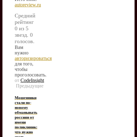
autoreview.ru
Средний
рейтинг
0 из 5
звезд. 0
голосов.
Вам
нужно
авторизироваться
для того,
чтобы
проголосовать.
от
CodeInsight
Предыдущие
Мошенники
стали по-
новому
обманывать
россиян от
имени
поликлиник:
что нужно
знать