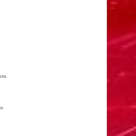
али.
 и