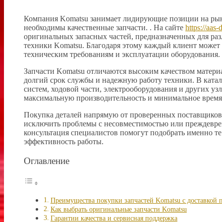
Компания Komatsu занимает лидирующие позиции на рынк
необходимы качественные запчасти. . На сайте
https://aas-
оригинальных запасных частей, предназначенных для раз
техники Komatsu. Благодаря этому каждый клиент може
техническим требованиям и эксплуатации оборудования.
Запчасти Komatsu отличаются высоким качеством материа
долгий срок службы и надежную работу техники. В ката
систем, ходовой части, электрооборудования и других уз
максимальную производительность и минимальное время 
Покупка деталей напрямую от проверенных поставщиков н
исключить проблемы с несовместимостью или преждевре
консультация специалистов помогут подобрать именно те
эффективность работы.
Оглавление
Преимущества покупки запчастей Komatsu с доставкой 
Как выбрать оригинальные запчасти Komatsu
Гарантии качества и сервисная поддержка