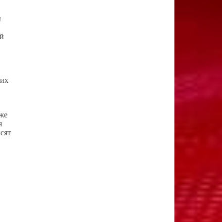
ы
ой
ких
же
я
сят