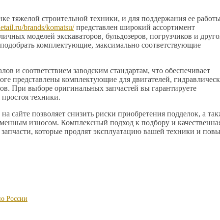
е тяжелой строительной техники, и для поддержания ее работ
detail.ru/brands/komatsu/
представлен широкий ассортимент
личных моделей экскаваторов, бульдозеров, погрузчиков и друг
т подобрать комплектующие, максимально соответствующие
лов и соответствием заводским стандартам, что обеспечивает
логе представлены комплектующие для двигателей, гидравличес
лов. При выборе оригинальных запчастей вы гарантируете
простоя техники.
а сайте позволяет снизить риски приобретения подделок, а так
менным износом. Комплексный подход к подбору и качественна
 запчасти, которые продлят эксплуатацию вашей техники и повы
по России