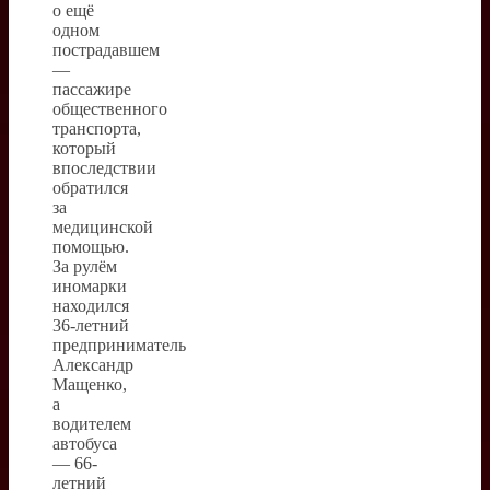
о ещё
одном
пострадавшем
—
пассажире
общественного
транспорта,
который
впоследствии
обратился
за
медицинской
помощью.
За рулём
иномарки
находился
36-летний
предприниматель
Александр
Мащенко,
а
водителем
автобуса
— 66-
летний