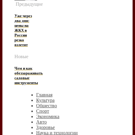
Предыдущие
Уже через
два дня:
цены на
ЖКХ в
России
резко
взлетят
Новые
Чем и как
обеззараживать
садовые
инструменты
Главная
Культура
Общество
Спорт
Экономика
Авто
Здоровье
Наука и технологии