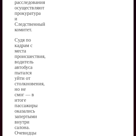
расследования
осуществляют
прокуратура
и
Следственный
комитет.
Судя по
кадрам с
места
происшествия,
водитель
автобуса
пытался
уйти от
столкновения,
но не
смог — в
итоге
пассажиры
оказались
запертыми
внутри
салона.
Очевидцы