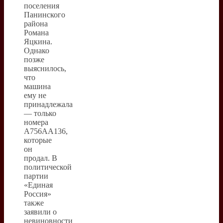
поселения
Панинского
района
Романа
Яцкина.
Однако
позже
выяснилось,
что
машина
ему не
принадлежала
— только
номера
А756АА136,
которые
он
продал. В
политической
партии
«Единая
Россия»
также
заявили о
невиновности