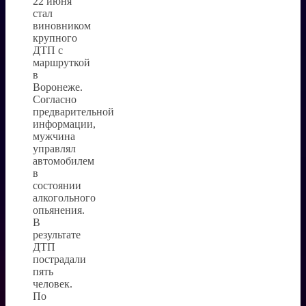
22 июня
стал
виновником
крупного
ДТП с
маршруткой
в
Воронеже.
Согласно
предварительной
информации,
мужчина
управлял
автомобилем
в
состоянии
алкогольного
опьянения.
В
результате
ДТП
пострадали
пять
человек.
По