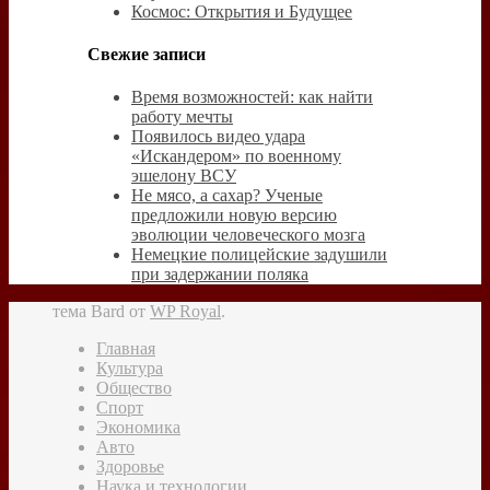
Космос: Открытия и Будущее
Свежие записи
Время возможностей: как найти
работу мечты
Появилось видео удара
«Искандером» по военному
эшелону ВСУ
Не мясо, а сахар? Ученые
предложили новую версию
эволюции человеческого мозга
Немецкие полицейские задушили
при задержании поляка
тема Bard от
WP Royal
.
Главная
Культура
Общество
Спорт
Экономика
Авто
Здоровье
Наука и технологии