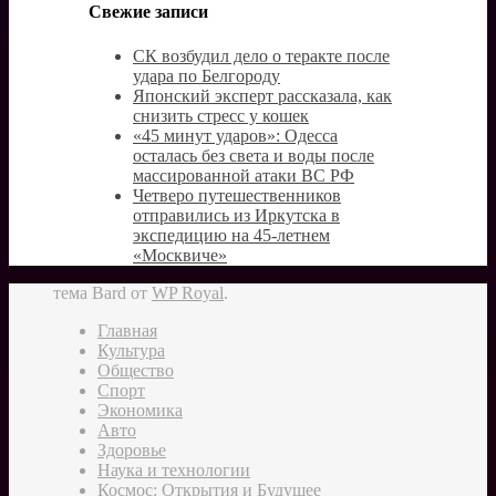
Свежие записи
СК возбудил дело о теракте после
удара по Белгороду
Японский эксперт рассказала, как
снизить стресс у кошек
«45 минут ударов»: Одесса
осталась без света и воды после
массированной атаки ВС РФ
Четверо путешественников
отправились из Иркутска в
экспедицию на 45-летнем
«Москвиче»
тема Bard от
WP Royal
.
Главная
Культура
Общество
Спорт
Экономика
Авто
Здоровье
Наука и технологии
Космос: Открытия и Будущее