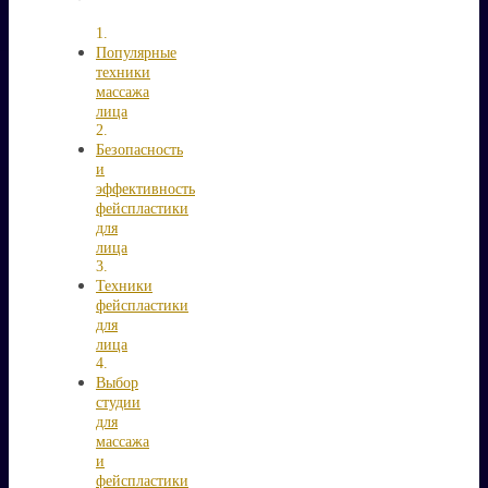
Популярные
техники
массажа
лица
Безопасность
и
эффективность
фейспластики
для
лица
Техники
фейспластики
для
лица
Выбор
студии
для
массажа
и
фейспластики