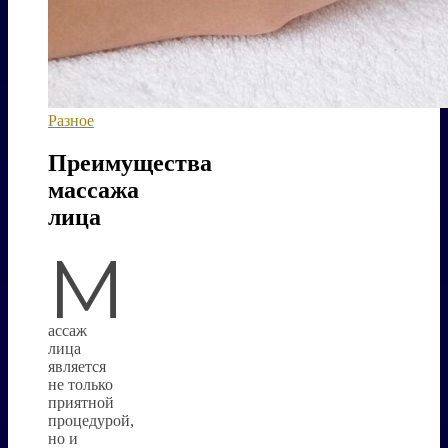
Разное
Преимущества
массажа
лица
М
ассаж
лица
является
не только
приятной
процедурой,
но и