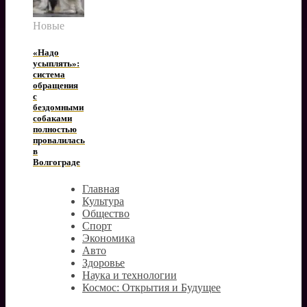
Новые
«Надо
усыплять»:
система
обращения
с
бездомными
собаками
полностью
провалилась
в
Волгограде
Главная
Культура
Общество
Спорт
Экономика
Авто
Здоровье
Наука и технологии
Космос: Открытия и Будущее