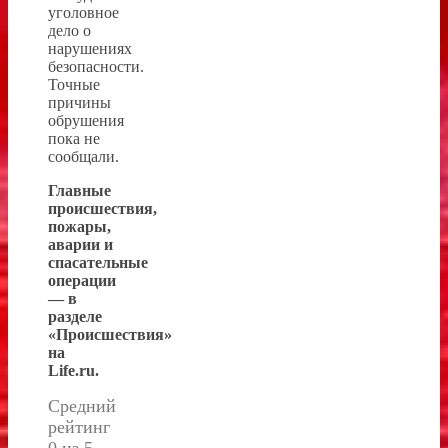
уголовное
дело о
нарушениях
безопасности.
Точные
причины
обрушения
пока не
сообщали.
Главные
происшествия,
пожары,
аварии и
спасательные
операции
— в
разделе
«Происшествия»
на
Life.ru.
Средний
рейтинг
0 из 5