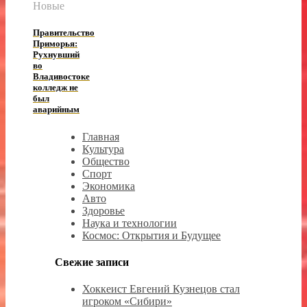
Новые
Правительство
Приморья:
Рухнувший
во
Владивостоке
колледж не
был
аварийным
Главная
Культура
Общество
Спорт
Экономика
Авто
Здоровье
Наука и технологии
Космос: Открытия и Будущее
Свежие записи
Хоккеист Евгений Кузнецов стал
игроком «Сибири»