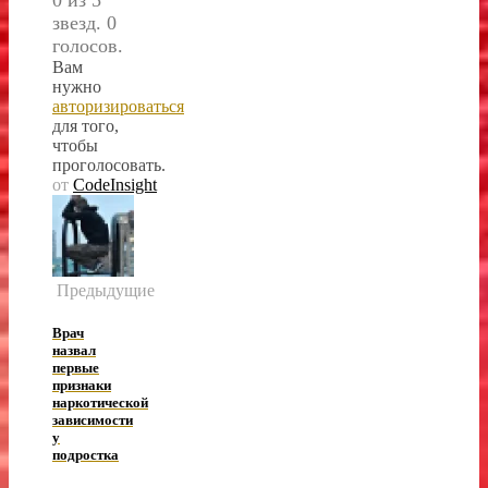
звезд. 0
голосов.
Вам
нужно
авторизироваться
для того,
чтобы
проголосовать.
от
CodeInsight
Предыдущие
Врач
назвал
первые
признаки
наркотической
зависимости
у
подростка