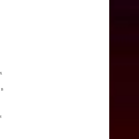
х
 в
и