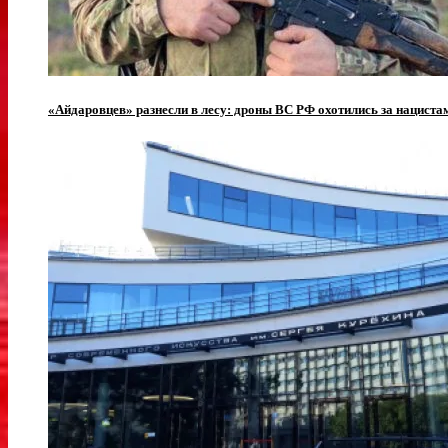
«Айдаровцев» разнесли в лесу: дроны ВС РФ охотились за нацист