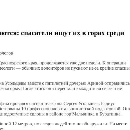
тся: спасатели ищут их в горах среди
ологов
расноярского края, продолжаются уже две недели. К операции
леологи — обычных волонтёров не пускают из-за крайне опасны
на Усольцевы вместе с пятилетней дочерью Ариной отправились
елогорье. После этого они перестали выходить на связь и не
з фиксировался сигнал телефона Сергея Усольцева. Радиус
йствованы 19 профессионалов с альпинистской подготовкой. Он
днодоступные склоны в районе гор Мальвинка и Буратинка.
биной 12 метров, но следов людей там не обнаружили. На месте
ах.