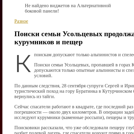
Не найдено виджетов на Альтернативной
боковой панели!
Разное
Поиски семьи Усольцевых продолжаю
курумников и пещер
К
поискам допускают только альпинистов и спеле
Поиски семьи Усольцевых, пропавшей в горах К
допускаются только опытные альпинисты и спе
условий.
По данным следствия, 28 сентября супруги Сергей и Ири
туристический поход на гору Буратинка в Кутурчинском б
вернулись из тайги.
Сейчас спасатели работают в квадрате, где последний ра
погрешности — около двух километров. В операции заде
исследуют курумники (каменные россыпи), пещеры и тру
Поисковики рассказали, что уже обследовали пещеру глу
разбит полевой лагерь, где спасатели ночуют прямо в гор