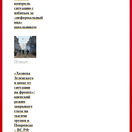
контроль
ситуацию с
избитым за
«неформальный
вид»
школьником
Новые
«Хозяева
Зеленского
в шоке от
ситуации
на фронте»:
киевский
режим
закрывает
глаза на
тысячи
трупов в
Покровске
– ВС РФ