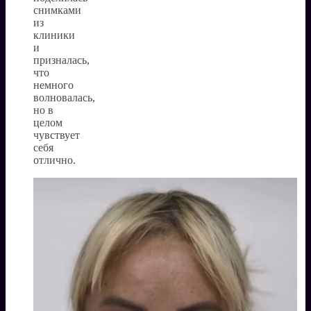
снимками
из
клиники
и
призналась,
что
немного
волновалась,
но в
целом
чувствует
себя
отлично.