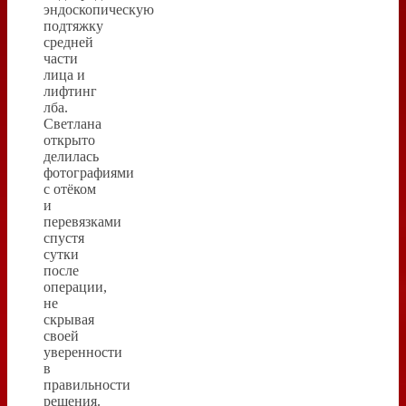
эндоскопическую
подтяжку
средней
части
лица и
лифтинг
лба.
Светлана
открыто
делилась
фотографиями
с отёком
и
перевязками
спустя
сутки
после
операции,
не
скрывая
своей
уверенности
в
правильности
решения.