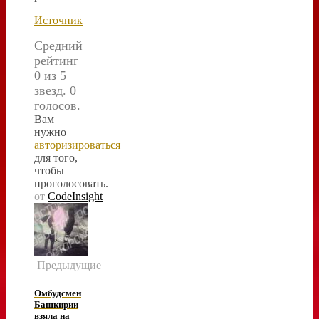
Источник
Средний
рейтинг
0 из 5
звезд. 0
голосов.
Вам
нужно
авторизироваться
для того,
чтобы
проголосовать.
от
CodeInsight
Предыдущие
Омбудсмен
Башкирии
взяла на