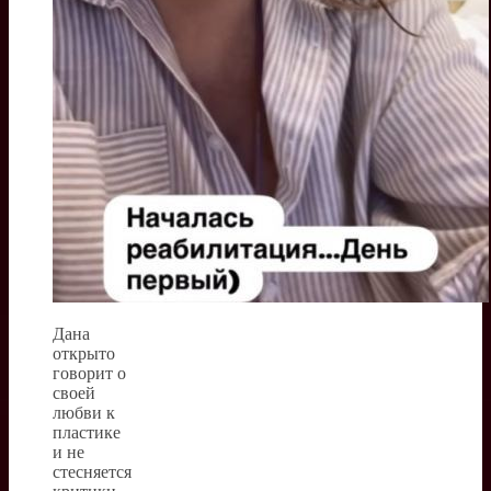
Дана
открыто
говорит о
своей
любви к
пластике
и не
стесняется