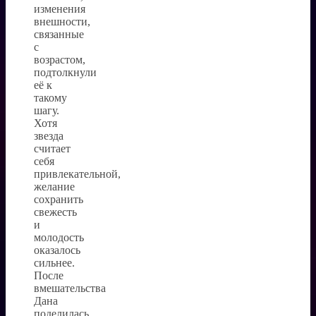
изменения
внешности,
связанные
с
возрастом,
подтолкнули
её к
такому
шагу.
Хотя
звезда
считает
себя
привлекательной,
желание
сохранить
свежесть
и
молодость
оказалось
сильнее.
После
вмешательства
Дана
поделилась