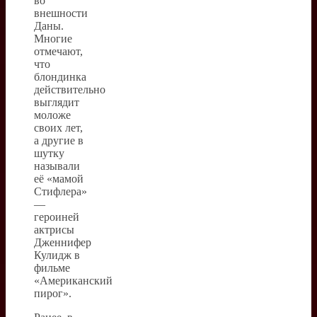
во
внешности
Даны.
Многие
отмечают,
что
блондинка
действительно
выглядит
моложе
своих лет,
а другие в
шутку
называли
её «мамой
Стифлера»
—
героиней
актрисы
Дженнифер
Кулидж в
фильме
«Американский
пирог».