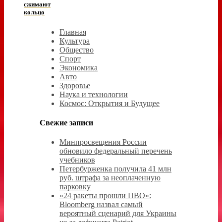
сжимают
кольцо
Главная
Культура
Общество
Спорт
Экономика
Авто
Здоровье
Наука и технологии
Космос: Открытия и Будущее
Свежие записи
Минпросвещения России
обновило федеральный перечень
учебников
Петербурженка получила 41 млн
руб. штрафа за неоплаченную
парковку
«24 ракеты прошли ПВО»:
Bloomberg назвал самый
вероятный сценарий для Украины