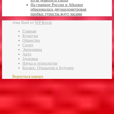
из-за дефицита Patriot
На границе России и Абхазии
образовалась двухкилометровая
пробка: туристы ждут часами
тема Bard от
WP Royal
.
Главная
Культура
Общество
Спорт
Экономика
Авто
Здоровье
Наука и технологии
Космос: Открытия и Будущее
Вернуться наверх