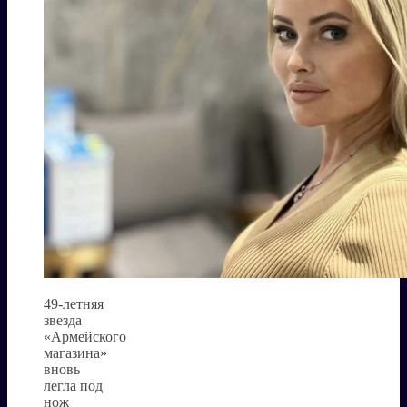
49-летняя
звезда
«Армейского
магазина»
вновь
легла под
нож