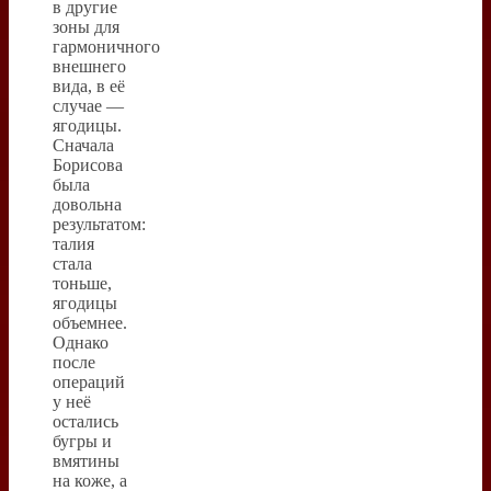
в другие
зоны для
гармоничного
внешнего
вида, в её
случае —
ягодицы.
Сначала
Борисова
была
довольна
результатом:
талия
стала
тоньше,
ягодицы
объемнее.
Однако
после
операций
у неё
остались
бугры и
вмятины
на коже, а