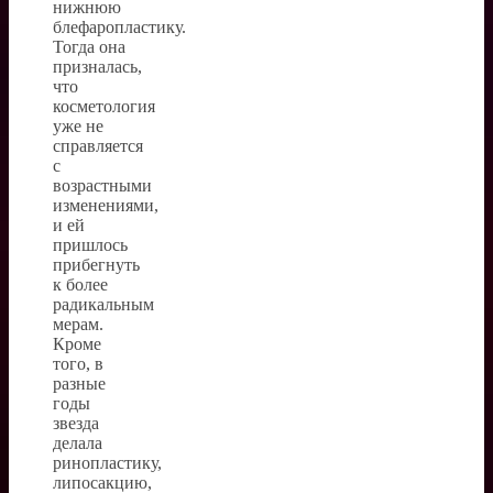
нижнюю
блефаропластику.
Тогда она
призналась,
что
косметология
уже не
справляется
с
возрастными
изменениями,
и ей
пришлось
прибегнуть
к более
радикальным
мерам.
Кроме
того, в
разные
годы
звезда
делала
ринопластику,
липосакцию,