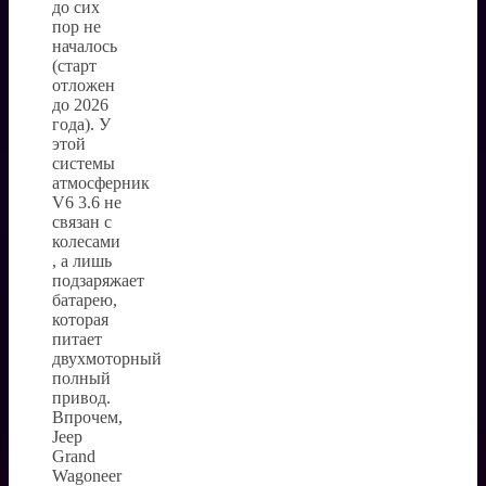
до сих
пор не
началось
(старт
отложен
до 2026
года). У
этой
системы
атмосферник
V6 3.6 не
связан с
колесами
, а лишь
подзаряжает
батарею,
которая
питает
двухмоторный
полный
привод.
Впрочем,
Jeep
Grand
Wagoneer