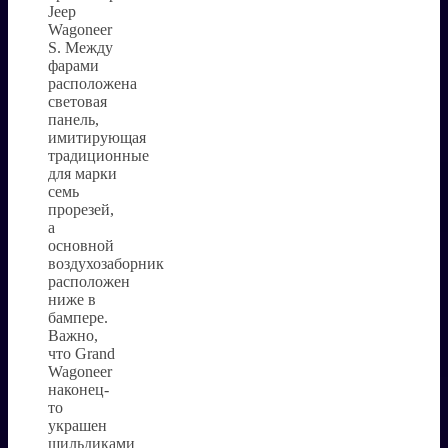
Jeep
Wagoneer
S. Между
фарами
расположена
световая
панель,
имитирующая
традиционные
для марки
семь
прорезей,
а
основной
воздухозаборник
расположен
ниже в
бампере.
Важно,
что Grand
Wagoneer
наконец-
то
украшен
шильдиками