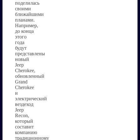
поделилась
своими
ближайшими
планами.
Например,
до конца
этого
года
будут
представлены
новый
Jeep
Cherokee,
обновленный
Grand
Cherokee
и
электрический
вездеход
Jeep
Recon,
который
составит
компанию
традиционному