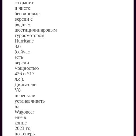
сохранит
и чисто
бензиновые
версии с
рядным
шестицилиндровым
турбомотором
Hurricane
3.0
(сейчас
есть
версии
мощностью
426 и 517
л.с.).
Двигатели
V8
перестали
устанавливать
на
Wagoneer
еще в
конце
2023-го,
но теперь