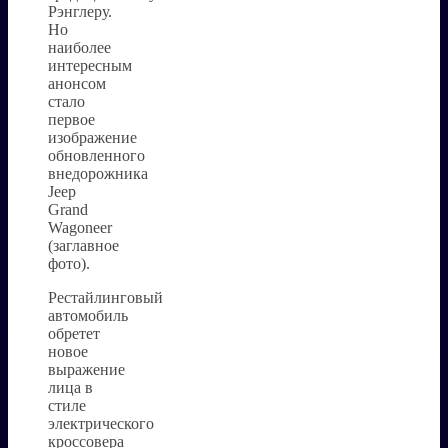
Рэнглеру.
Но
наиболее
интересным
анонсом
стало
первое
изображение
обновленного
внедорожника
Jeep
Grand
Wagoneer
(заглавное
фото).
Рестайлинговый
автомобиль
обретет
новое
выражение
лица в
стиле
электрического
кроссовера