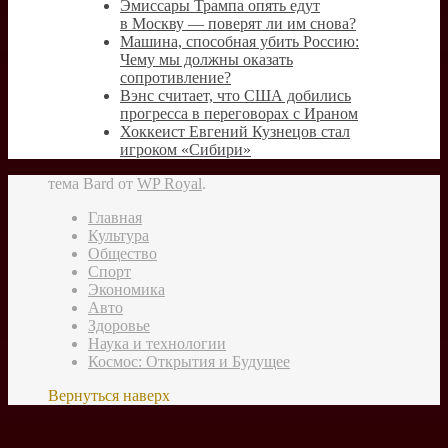
Эмиссары Трампа опять едут
в Москву — поверят ли им снова?
Машина, способная убить Россию:
Чему мы должны оказать
сопротивление?
Вэнс считает, что США добились
прогресса в переговорах с Ираном
Хоккеист Евгений Кузнецов стал
игроком «Сибири»
тема Bard от
WP Royal
.
Главная
Культура
Общество
Спорт
Экономика
Авто
Здоровье
Наука и технологии
Космос: Открытия и Будущее
Вернуться наверх