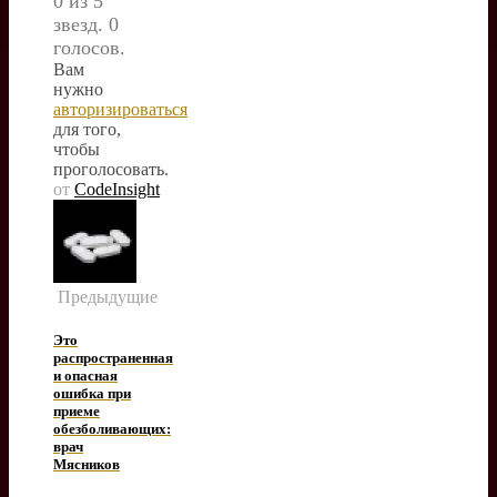
0 из 5
звезд. 0
голосов.
Вам
нужно
авторизироваться
для того,
чтобы
проголосовать.
от
CodeInsight
Предыдущие
Это
распространенная
и опасная
ошибка при
приеме
обезболивающих:
врач
Мясников