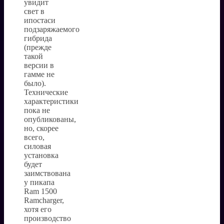
увидит
свет в
ипостаси
подзаряжаемого
гибрида
(прежде
такой
версии в
гамме не
было).
Технические
характеристики
пока не
опубликованы,
но, скорее
всего,
силовая
установка
будет
заимствована
у пикапа
Ram 1500
Ramcharger,
хотя его
производство