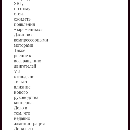
SRT,
поэтому
стоит
ожидать
появления
«заряженных»
Джипов с
компрессорными
моторами.
Такое
рвение к
возвращению
двигателей
V8 —
отнюдь не
только
влияние
нового
руководства
концерна.
Дело в
том, что
недавно
администрация
Дональда