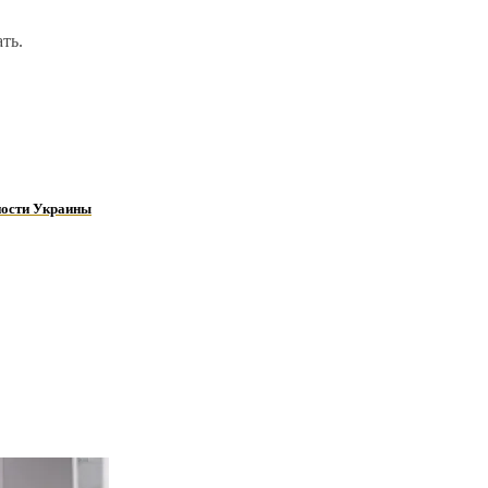
ть.
ности Украины