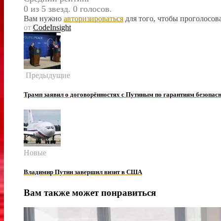
0 из 5 звезд. 0 голосов.
Вам нужно
авторизироваться
для того, чтобы проголосова
от
CodeInsight
Предыдущие
Трамп заявил о договорённостях с Путиным по гарантиям безопас
Новые
Владимир Путин завершил визит в США
Вам также может понравиться