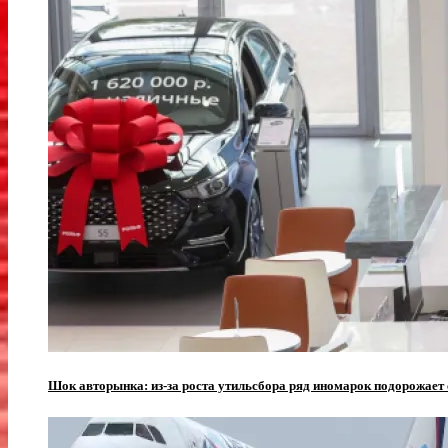
Шок авторынка: из-за роста утильсбора ряд иномарок подорожает 