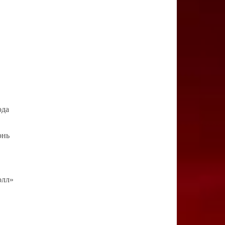
ода
юнь
олл»