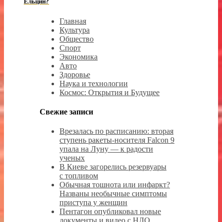
Ельцин?
Главная
Культура
Общество
Спорт
Экономика
Авто
Здоровье
Наука и технологии
Космос: Открытия и Будущее
Свежие записи
Врезалась по расписанию: вторая
ступень ракеты-носителя Falcon 9
упала на Луну — к радости
ученых
В Киеве загорелись резервуары
с топливом
Обычная тошнота или инфаркт?
Названы необычные симптомы
приступа у женщин
Пентагон опубликовал новые
документы и видео с НЛО