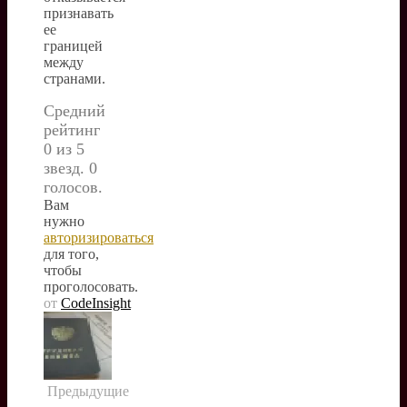
признавать
ее
границей
между
странами.
Средний
рейтинг
0 из 5
звезд. 0
голосов.
Вам
нужно
авторизироваться
для того,
чтобы
проголосовать.
от
CodeInsight
Предыдущие