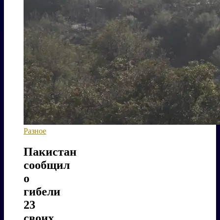
Разное
Пакистан
сообщил
о
гибели
23
своих