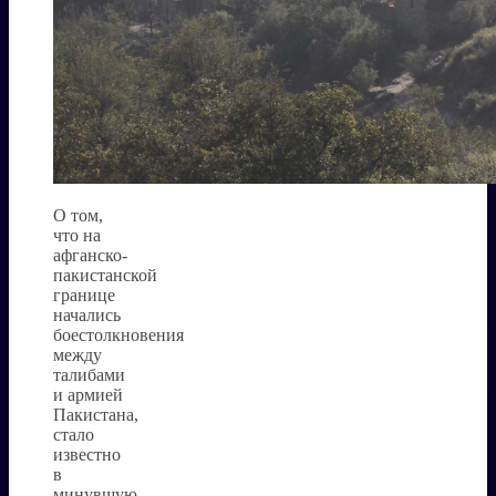
О том,
что на
афганско-
пакистанской
границе
начались
боестолкновения
между
талибами
и армией
Пакистана,
стало
известно
в
минувшую