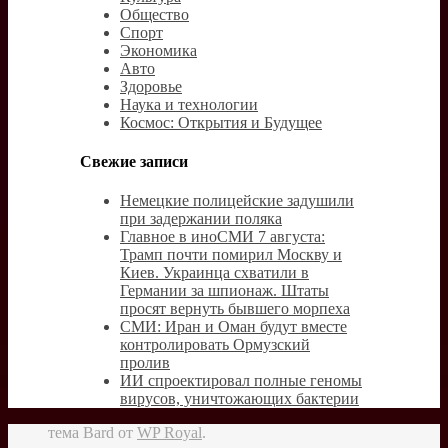
Общество
Спорт
Экономика
Авто
Здоровье
Наука и технологии
Космос: Открытия и Будущее
Свежие записи
Немецкие полицейские задушили
при задержании поляка
Главное в иноСМИ 7 августа:
Трамп почти помирил Москву и
Киев. Украинца схватили в
Германии за шпионаж. Штаты
просят вернуть бывшего морпеха
СМИ: Иран и Оман будут вместе
контролировать Ормузский
пролив
ИИ спроектировал полные геномы
вирусов, уничтожающих бактерии
тема Bard от
WP Royal
.