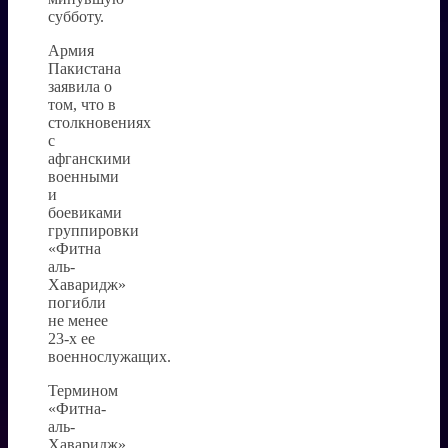
субботу.
Армия
Пакистана
заявила о
том, что в
столкновениях
с
афганскими
военными
и
боевиками
группировки
«Фитна
аль-
Хаваридж»
погибли
не менее
23-х ее
военнослужащих.
Термином
«Фитна-
аль-
Хаваридж»