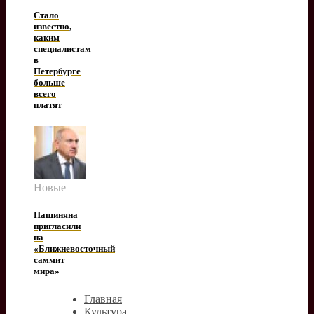
Стало
известно,
каким
специалистам
в
Петербурге
больше
всего
платят
Новые
Пашиняна
пригласили
на
«Ближневосточный
саммит
мира»
Главная
Культура