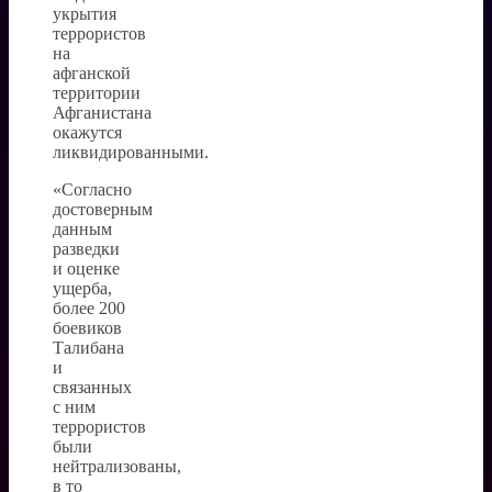
укрытия
террористов
на
афганской
территории
Афганистана
окажутся
ликвидированными.
«Согласно
достоверным
данным
разведки
и оценке
ущерба,
более 200
боевиков
Талибана
и
связанных
с ним
террористов
были
нейтрализованы,
в то