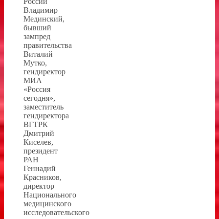
России
Владимир
Мединский,
бывший
зампред
правительства
Виталий
Мутко,
гендиректор
МИА
«Россия
сегодня»,
заместитель
гендиректора
ВГТРК
Дмитрий
Киселев,
президент
РАН
Геннадий
Красников,
директор
Национального
медицинского
исследовательского