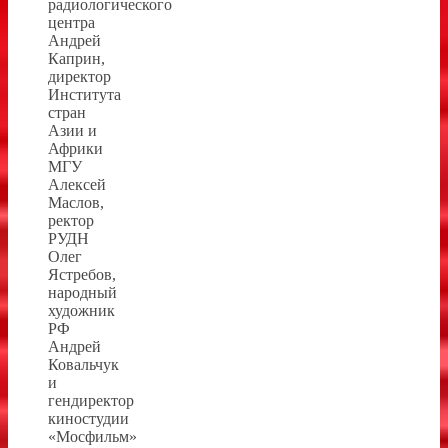
радиологического
центра
Андрей
Каприн,
директор
Института
стран
Азии и
Африки
МГУ
Алексей
Маслов,
ректор
РУДН
Олег
Ястребов,
народный
художник
РФ
Андрей
Ковальчук
и
гендиректор
киностудии
«Мосфильм»