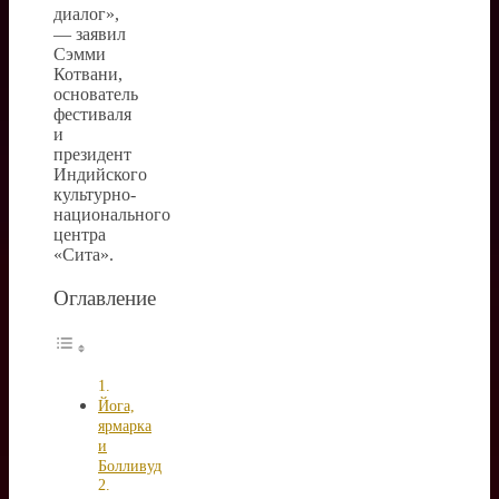
диалог»,
— заявил
Сэмми
Котвани,
основатель
фестиваля
и
президент
Индийского
культурно-
национального
центра
«Сита».
Оглавление
Йога,
ярмарка
и
Болливуд