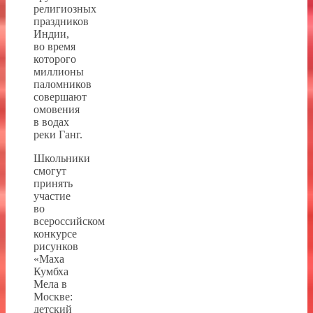
религиозных
праздников
Индии,
во время
которого
миллионы
паломников
совершают
омовения
в водах
реки Ганг.
Школьники
смогут
принять
участие
во
всероссийском
конкурсе
рисунков
«Маха
Кумбха
Мела в
Москве:
детский