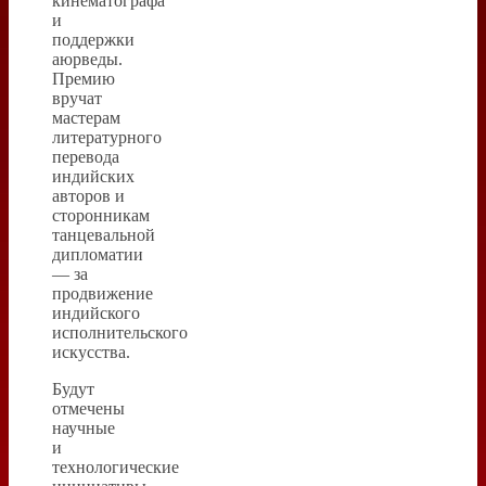
кинематографа
и
поддержки
аюрведы.
Премию
вручат
мастерам
литературного
перевода
индийских
авторов и
сторонникам
танцевальной
дипломатии
— за
продвижение
индийского
исполнительского
искусства.
Будут
отмечены
научные
и
технологические