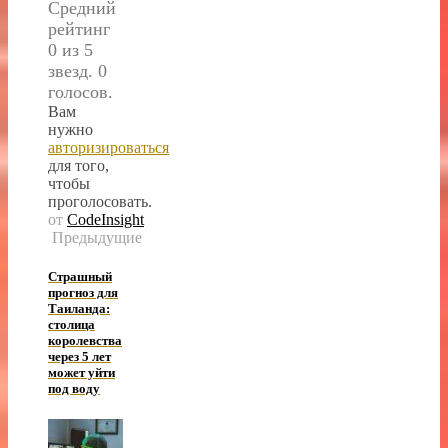
Средний
рейтинг
0 из 5
звезд. 0
голосов.
Вам
нужно
авторизироваться
для того,
чтобы
проголосовать.
от
CodeInsight
Предыдущие
Страшный
прогноз для
Таиланда:
столица
королевства
через 5 лет
может уйти
под воду