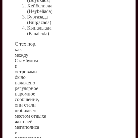
(Büyükada)
Хейбелиада
(Heybeliada)
Бургазада
(Burgazada)
Кыналыада
(Kınalıada)
С тех пор,
как
между
Стамбулом
и
островами
было
налажено
регулярное
паромное
сообщение,
они стали
любимым
местом отдыха
жителей
мегаполиса
и