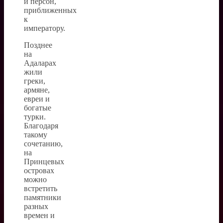
и персон,
приближенных
к
императору.
Позднее
на
Адаларах
жили
греки,
армяне,
евреи и
богатые
турки.
Благодаря
такому
сочетанию,
на
Принцевых
островах
можно
встретить
памятники
разных
времен и