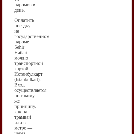
паромов в
день.
Оплатить
поездку
на
государственном
пароме
Sehir
Hatlari
можно
транспортной
картой
Истанбулкарт
(Istanbulkart).
Вход
осуществляется
по такому
же
принципу,
как на
трамвай
или в
метро —
через