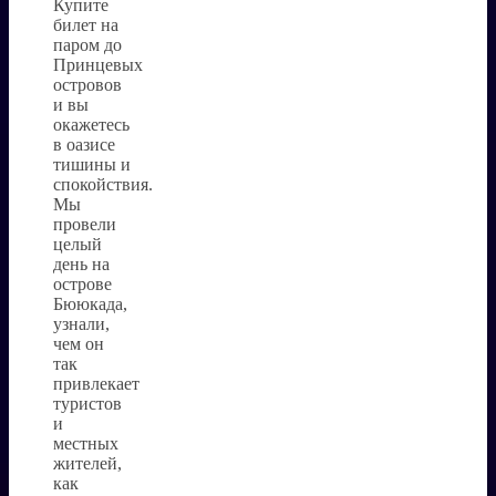
Купите
билет на
паром до
Принцевых
островов
и вы
окажетесь
в оазисе
тишины и
спокойствия.
Мы
провели
целый
день на
острове
Бююкада,
узнали,
чем он
так
привлекает
туристов
и
местных
жителей,
как