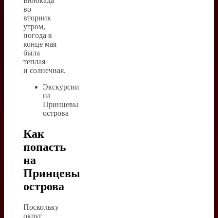
Бююкада
во
вторник
утром,
погода в
конце мая
была
теплая
и солнечная.
Экскурсии
на
Принцевы
острова
Как
попасть
на
Принцевы
острова
Поскольку
округ