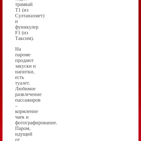
трамвай
Т1 (из
Султанахмет)
и
фуникулер
F1 (из
Таксим).
На
пароме
продают
закуски и
напитки,
есть
туалет.
Любимое
развлечение
пассажиров
–
кормление
чаек и
фотографирование.
Паром,
идущий
от