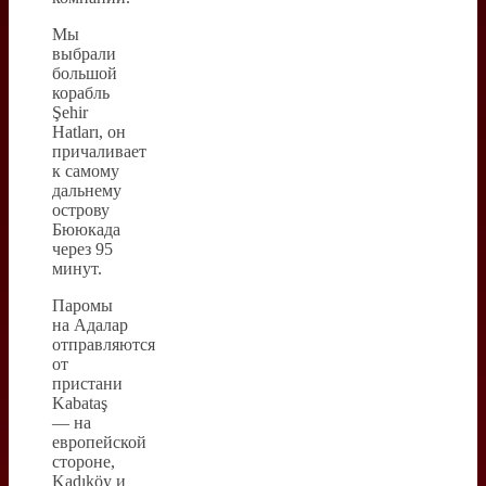
Мы
выбрали
большой
корабль
Şehir
Hatları, он
причаливает
к самому
дальнему
острову
Бююкада
через 95
минут.
Паромы
на Адалар
отправляются
от
пристани
Kabataş
— на
европейской
стороне,
Kadıköy и