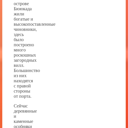
острове
Бююкада
жили
богатые и
высокопоставленные
чиновники,
здесь
было
построено
много
роскошных
загородных
вилл.
Большинство
из них
находятся
с правой
стороны
от порта.
Сейчас
деревянные
и
каменные
особняки