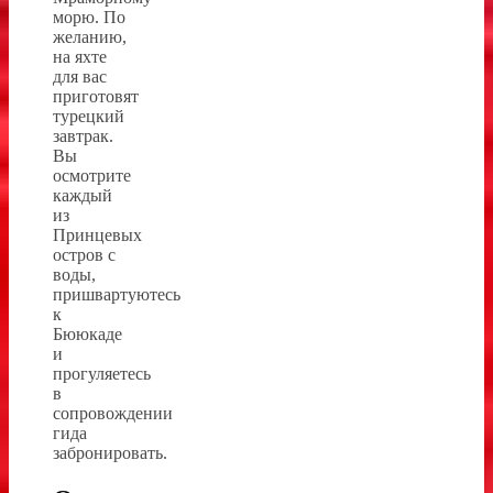
морю. По
желанию,
на яхте
для вас
приготовят
турецкий
завтрак.
Вы
осмотрите
каждый
из
Принцевых
остров с
воды,
пришвартуютесь
к
Бююкаде
и
прогуляетесь
в
сопровождении
гида
забронировать.