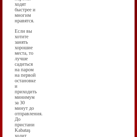
ходят
быстрее и
многим
нравятся.
Если вы
хотите
занять
хорошие
места, то
лучше
садиться
на паром
на первой
остановке
и
приходить
минимум
за 30
минут до
отправления.
До
пристани
Kabataş
ходит