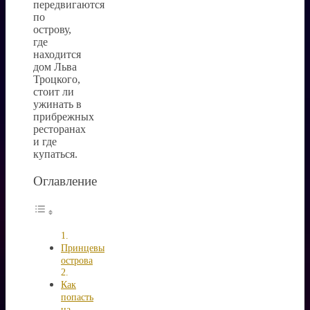
передвигаются
по
острову,
где
находится
дом Льва
Троцкого,
стоит ли
ужинать в
прибрежных
ресторанах
и где
купаться.
Оглавление
Принцевы
острова
Как
попасть
на