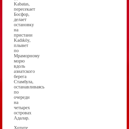
Kabatas,
пересекает
Босфор,
делает
остановку
на
пристани
Kadıköy,
плывет
по
Мраморному
морю
вдоль
азиатского
берега
Стамбула,
останавливаясь
по
очереди
на
четырех
островах
Адалар.
Хотите