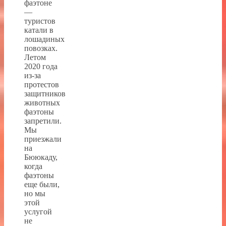
фаэтоне
—
туристов
катали в
лошадиных
повозках.
Летом
2020 года
из-за
протестов
защитников
животных
фаэтоны
запретили.
Мы
приезжали
на
Бююкаду,
когда
фаэтоны
еще были,
но мы
этой
услугой
не