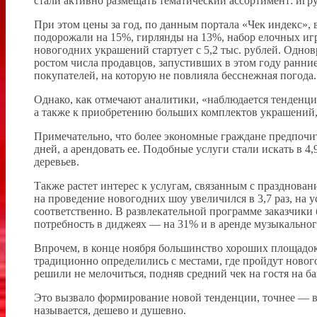
стали активно размещать тематический ассортимент: игр
При этом цены за год, по данным портала «Чек индекс»,
подорожали на 15%, гирлянды на 13%, набор елочных иг
новогодних украшений стартует с 5,2 тыс. рублей. Одно
ростом числа продавцов, запустивших в этом году ранни
покупателей, на которую не повлияла бесснежная погода.
Однако, как отмечают аналитики, «наблюдается тенденци
а также к приобретению больших комплектов украшений,
Примечательно, что более экономные граждане предпочит
дней, а арендовать ее. Подобные услуги стали искать в 4
деревьев.
Также растет интерес к услугам, связанным с празднова
на проведение новогодних шоу увеличился в 3,7 раз, на у
соответственно. В развлекательной программе заказчики
потребность в диджеях — на 31% и в аренде музыкальног
Впрочем, в конце ноября большинство хороших площадок
традиционно определились с местами, где пройдут нового
решили не мелочиться, подняв средний чек на гостя на б
Это вызвало формирование новой тенденции, точнее — в
называется, дешево и душевно.