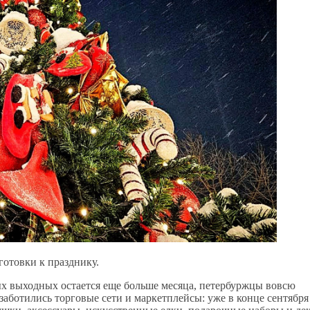
отовки к празднику.
ых выходных остается еще больше месяца, петербуржцы вовсю
аботились торговые сети и маркетплейсы: уже в конце сентября