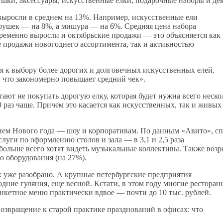
ушки, аксессуары, искусственные елки, подарочные наборы и дек
 выросли в среднем на 13%. Например, искусственные ели
рушек — на 8%, а мишура — на 6%. Средняя цена набора
временно выросли и октябрьские продажи — это объясняется как
е продажи новогоднего ассортимента, так и активностью
я к выбору более дорогих и долговечных искусственных елей,
 что закономерно повышает средний чек».
ают не покупать дорогую елку, которая будет нужна всего неско
,9 раз чаще. Причем это касается как искусственных, так и живых
нием Нового года — шоу и корпоративам. По данным «Авито», с
слуги по оформлению столов и зала — в 3,1 и 2,5 раза
 больше всего хотят видеть музыкальные коллективы. Также возр
о оборудования (на 27%).
 уже разобрано. А крупные петербургские предприятия
дние гуляния, еще весной. Кстати, в этом году многие ресторан
анкетное меню практически вдвое — почти до 10 тыс. рублей.
озвращение к старой практике празднований в офисах: что