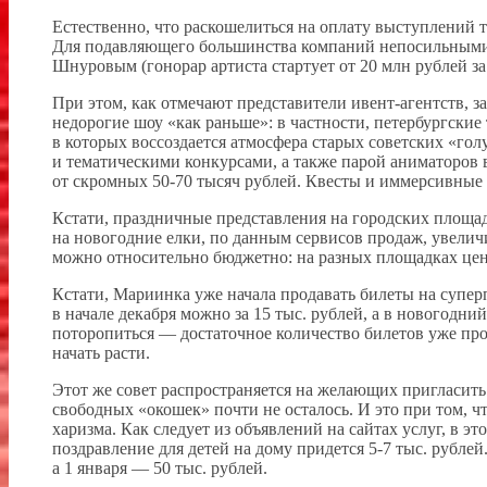
Естественно, что раскошелиться на оплату выступлений
Для подавляющего большинства компаний непосильными о
Шнуровым (гонорар артиста стартует от 20 млн рублей за 4
При этом, как отмечают представители ивент-агентств, 
недорогие шоу «как раньше»: в частности, петербургски
в которых воссоздается атмосфера старых советских «гол
и тематическими конкурсами, а также парой аниматоров
от скромных 50-70 тысяч рублей. Квесты и иммерсивные ш
Кстати, праздничные представления на городских площад
на новогодние елки, по данным сервисов продаж, увеличи
можно относительно бюджетно: на разных площадках цены 
Кстати, Мариинка уже начала продавать билеты на супе
в начале декабря можно за 15 тыс. рублей, а в новогодни
поторопиться — достаточное количество билетов уже про
начать расти.
Этот же совет распространяется на желающих пригласить
свободных «окошек» почти не осталось. И это при том, чт
харизма. Как следует из объявлений на сайтах услуг, в 
поздравление для детей на дому придется 5-7 тыс. рублей
а 1 января — 50 тыс. рублей.