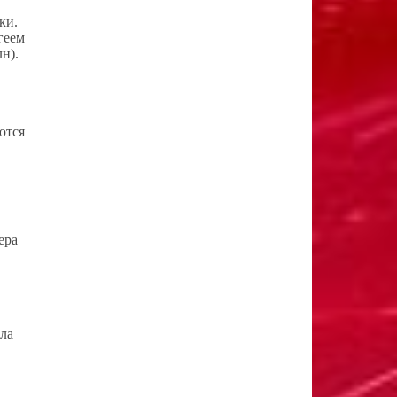
ки.
геем
н).
ются
ера
ыла