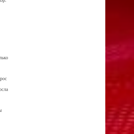
ор.
лько
прос
осла
ы