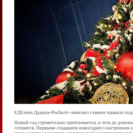
ЕДЕлена Дудина«РосБалт» выяснил главное правило подг
Новый год стремительно приближается, и хотя до длинн
готовятся. Первыми созданием новогоднего настроения оз