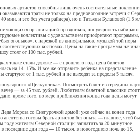
 топовых артистов способны лишь очень состоятельные поклонни
казываются траты не только на предновогодние встречи с Сер
0 мин, и это без учета райдера), но и Татьяны Булановой (1,5 мл
занимающихся организацией праздников, популярность набирают
е трудовые коллективы с удовольствием приобретают программы,
убых огоньков», с нарезкой из кинофильмов, музыкой той поры
 в соответствующих костюмах. Цены на такие программы начина
оу стоят от 100 тыс. рублей.
ках также стали дороже — с прошлого года цена билетов
лась на 14–15%. И все же отправить ребенка на представление
стартуют от 1 тыс. рублей и не выходят за пределы 5 тысяч.
рпопулярного «Щелкунчика». Посмотреть балет из середины парт
й вечер — за 45 тыс. рублей. Любителям балетной классики стоит
дано, кроме того, по мере приближения конца года цены могут
 Деда Мороза со Снегурочкой домой: уже сейчас на конец года
о агентства готовы брать артистов без опыта — главное, чтоб б
этом году жителям Северной столицы заплатить за 20-минутное
. в последние дни года — 10 тысяч, в новогоднюю ночь до 15,