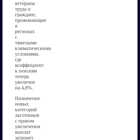
ветераны
труда и
граждане,
проживающие
в
регионах
с
тяжелыми
климатическими
условиями,
где
коэффициент
к пенсиям
теперь
увеличен
на 4,8%.
Назначение
новых
категорий
льготников
с правом
увеличения
выплат
затронет