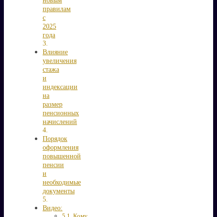
правилам
с
2025
года
Влияние
увеличения
стажа
и
индексации
на
размер
пенсионных
начислений
Порядок
оформления
повышенной
пенсии
и
необходимые
документы
Видео:
Кому