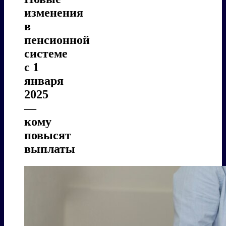
изменения
в
пенсионной
системе
с 1
января
2025
—
кому
повысят
выплаты