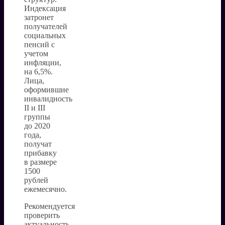
Индексация
затронет
получателей
социальных
пенсий с
учетом
инфляции,
на 6,5%.
Лица,
оформившие
инвалидность
II и III
группы
до 2020
года,
получат
прибавку
в размере
1500
рублей
ежемесячно.
Рекомендуется
проверить
актуальность