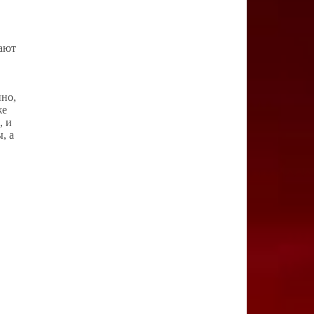
щают
нно,
же
, и
, а