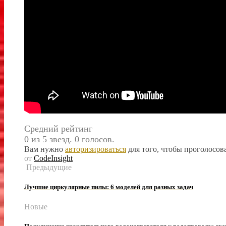
Средний рейтинг
0 из 5 звезд. 0 голосов.
Вам нужно
авторизироваться
для того, чтобы проголосова
от
CodeInsight
Предыдущие
Лучшие циркуляр­ные пилы: 6 моделей для разных задач
Новые