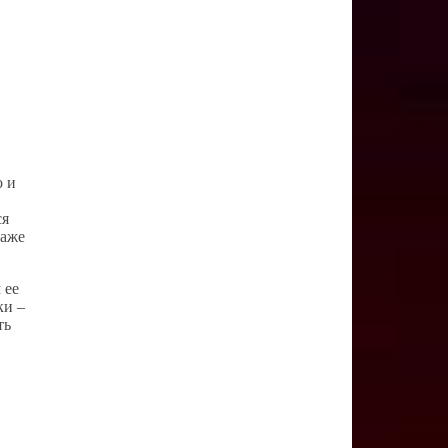
о и
ся
даже
 ее
ки –
ть