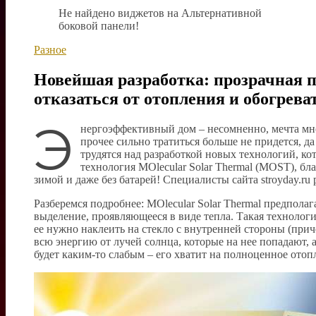
Не найдено виджетов на Альтернативной
боковой панели!
Разное
Новейшая разработка: прозрачная п
отказаться от отопления и обогрева
Э
нергоэффективный дом – несомненно, мечта мног
прочее сильно тратиться больше не придется, д
трудятся над разработкой новых технологий, ко
технология MOlecular Solar Thermal (MOST), бл
зимой и даже без батарей! Специалисты сайта stroyday.ru р
Разберемся подробнее: MOlecular Solar Thermal предполаг
выделение, проявляющееся в виде тепла. Такая технолог
ее нужно наклеить на стекло с внутренней стороны (прич
всю энергию от лучей солнца, которые на нее попадают, 
будет каким-то слабым – его хватит на полноценное отоп