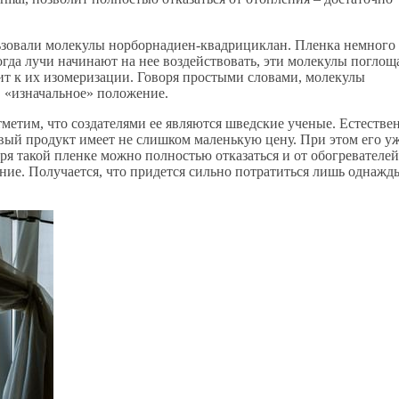
льзовали молекулы норборнадиен-квадрициклан. Пленка немного
 когда лучи начинают на нее воздействовать, эти молекулы погло
ит к их изомеризации. Говоря простыми словами, молекулы
в «изначальное» положение.
Отметим, что создателями ее являются шведские ученые. Естестве
овый продукт имеет не слишком маленькую цену. При этом его у
ря такой пленке можно полностью отказаться и от обогревателей
ние. Получается, что придется сильно потратиться лишь однажды