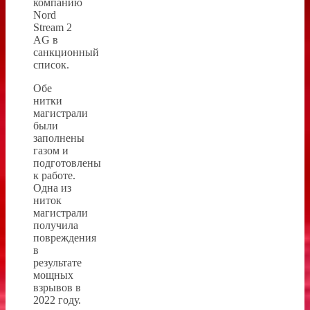
компанию
Nord
Stream 2
AG в
санкционный
список.
Обе
нитки
магистрали
были
заполнены
газом и
подготовлены
к работе.
Одна из
ниток
магистрали
получила
повреждения
в
результате
мощных
взрывов в
2022 году.