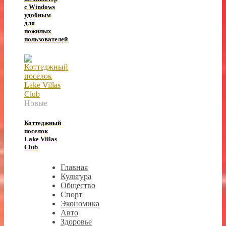
с Windows
удобным
для
пожилых
пользователей
Новые
Коттеджный
поселок
Lake Villas
Club
Главная
Культура
Общество
Спорт
Экономика
Авто
Здоровье