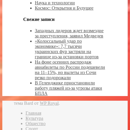
Наука и технологии
Космос: Открытия и Будущее
Свежие записи
Западных лидеров ждет возмездие
за преступления, заявил Медведев
«Колоссальный удар по
экономике»: 7,7 тысячи
украинских фур застряли на
границе из-за остановки портов
На фоне осенних распродаж
авиабилеты по России подешевели
на 11–15%, но вылеты из Сочи
резко подорожали
В Геленджике приостановили
работу пляжей из-за угрозы атаки
БПЛА
тема Bard от
WP Royal
.
Главная
Культура
Общество
Спорт