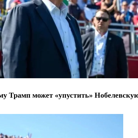
му Трамп может «упустить» Нобелевску