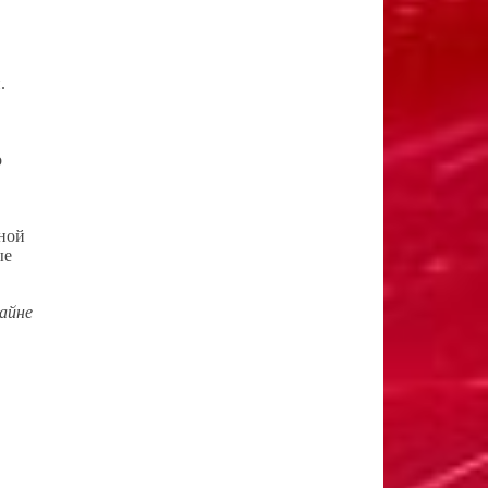
.
о
жной
ые
айне