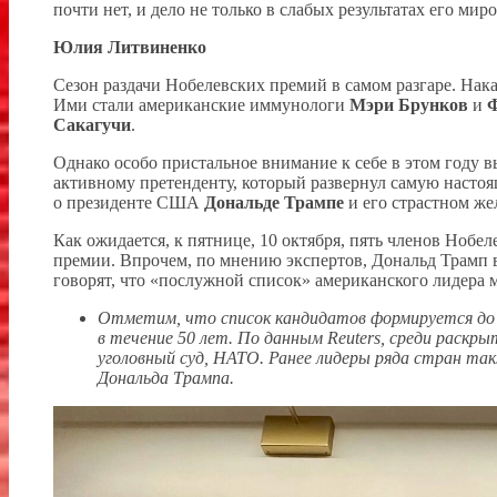
почти нет, и дело не только в слабых результатах его ми
Юлия Литвиненко
Сезон раздачи Нобелевских премий в самом разгаре. На
Ими стали американские иммунологи
Мэри Брунков
и
Ф
Сакагучи
.
Однако особо пристальное внимание к себе в этом году в
активному претенденту, который развернул самую настоя
о президенте США
Дональде Трампе
и его страстном же
Как ожидается, к пятнице, 10 октября, пять членов Нобел
премии. Впрочем, по мнению экспертов, Дональд Трамп 
говорят, что «послужной список» американского лидера 
Отметим, что список кандидатов формируется до 
в течение 50 лет. По данным Reuters, среди рас
уголовный суд, НАТО. Ранее лидеры ряда стран т
Дональда Трампа.