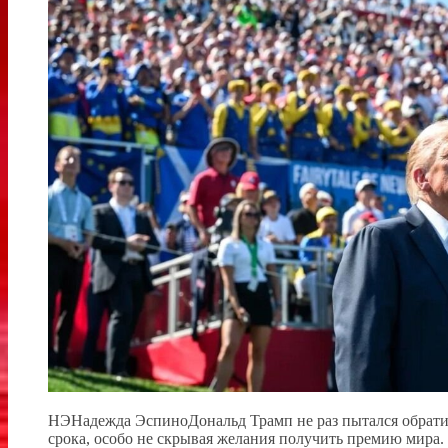
НЭНадежда ЭспиноДональд Трамп не раз пытался обратит
срока, особо не скрывая желания получить премию мира. 