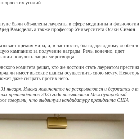
ротворческих усилий.
кануне были объявлены лауреаты в сфере медицины и физиологии
ред Рамсделл,
а также профессор Университета Осаки
Симон
ызывает премия мира, и, в частности, благодаря одному особенн
щую кампанию за получение награды. Речь, конечно, идет
лании получить лавры миротворца.
евского комитета решат, кто же достоин стать лауреатом прести
вряд ли имеет высокие шансы осуществить свою мечту. Некотор
может даже сыграть против него.
31 января. Имена номинантов не раскрываются и держатся в т
крытых претендентов 2025 года называются Международный
акже говорили, что выдвинули кандидатуру президента США