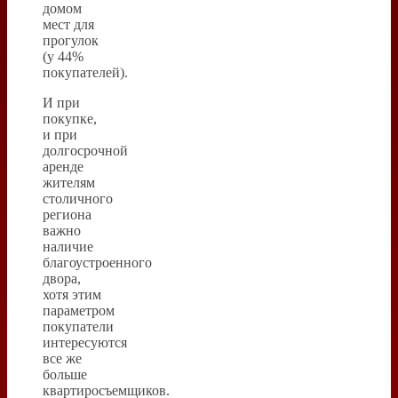
домом
мест для
прогулок
(у 44%
покупателей).
И при
покупке,
и при
долгосрочной
аренде
жителям
столичного
региона
важно
наличие
благоустроенного
двора,
хотя этим
параметром
покупатели
интересуются
все же
больше
квартиросъемщиков.