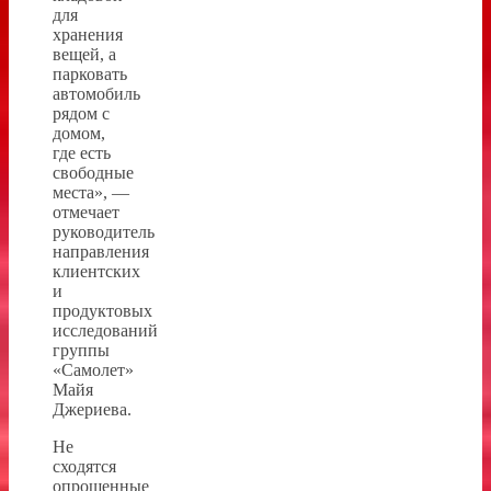
для
хранения
вещей, а
парковать
автомобиль
рядом с
домом,
где есть
свободные
места», —
отмечает
руководитель
направления
клиентских
и
продуктовых
исследований
группы
«Самолет»
Майя
Джериева.
Не
сходятся
опрошенные