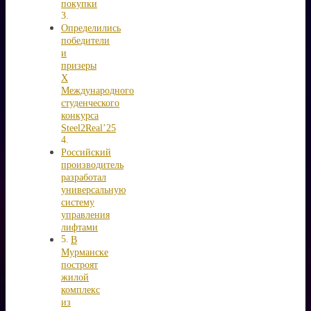
покупки
Определились
победители
и
призеры
X
Международного
студенческого
конкурса
Steel2Real’25
Российский
производитель
разработал
универсальную
систему
управления
лифтами
В
Мурманске
построят
жилой
комплекс
из