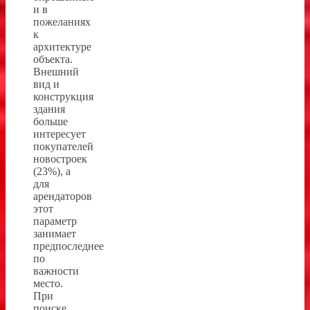
и в
пожеланиях
к
архитектуре
объекта.
Внешний
вид и
конструкция
здания
больше
интересует
покупателей
новостроек
(23%), а
для
арендаторов
этот
параметр
занимает
предпоследнее
по
важности
место.
При
поиске