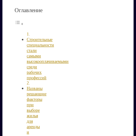
Оглавление
Строительные
специальности
стали
самыми
высокооплачиваемыми
среди
рабочих
профессий
Названы
решающие
факторы
при
выборе
жилья
для
аренды
и