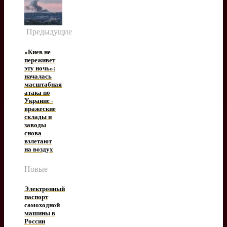
Предыдущие
«Киев не
переживет
эту ночь»:
началась
масштабная
атака по
Украине -
вражеские
склады и
заводы
снова
взлетают
на воздух
Новые
Электронный
паспорт
самоходной
машины в
России