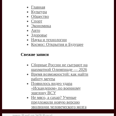
Главная
Культура
Общество
Спорт
Экономика
Авто
Здоровье
Наука и технологии
Космос: Открытия и Будущее
Свежие записи
Сборные России не сыграют на
шахматной Олимпиаде — 2026
Время возможностей: как найти
работу мечты
Появилось видео удара
«Искандером» по военному
эшелону ВСУ
Не мясо, а сахар? Ученые
предложили новую версию
эволюции человеческого мозга
тема Bard от
WP Royal
.