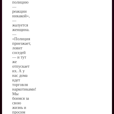
полицию
—
реакции
никакой»,
—
жалуется
женщина.
—
«Полиция
приезжает,
ловит
соседей
— и тут
же
отпускает
их. А у
нас дома
идет
торговля
наркотиками!
Мы
боимся за
свою
жизнь и
просим