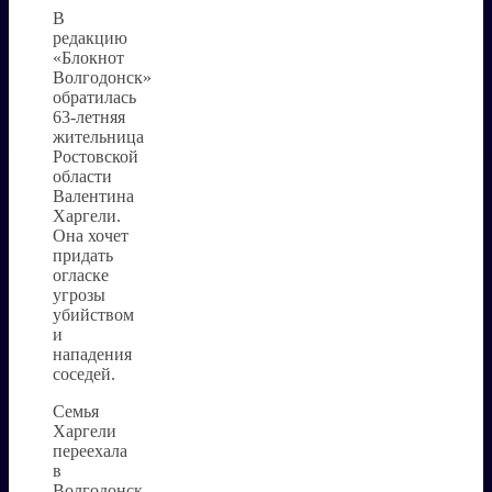
В
редакцию
«Блокнот
Волгодонск»
обратилась
63-летняя
жительница
Ростовской
области
Валентина
Харгели.
Она хочет
придать
огласке
угрозы
убийством
и
нападения
соседей.
Семья
Харгели
переехала
в
Волгодонск