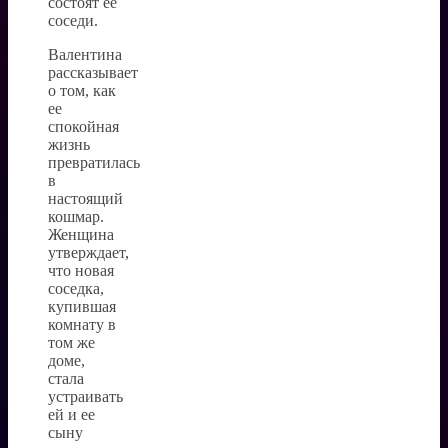
состоят ее
соседи.
Валентина
рассказывает
о том, как
ее
спокойная
жизнь
превратилась
в
настоящий
кошмар.
Женщина
утверждает,
что новая
соседка,
купившая
комнату в
том же
доме,
стала
устраивать
ей и ее
сыну