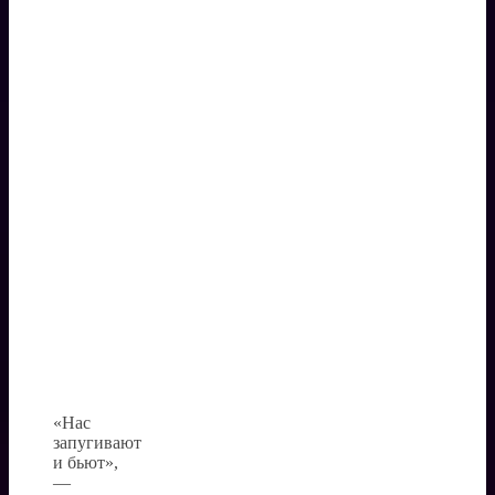
«Нас
запугивают
и бьют»,
—