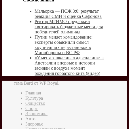
Мальорка — ПСЖ 3:0: результат,
реакция СМИ и оценка Сафонова
Ректор МГИМО предложил
квотировать бюджетные места для
победителей олимпиад
Путин меняет командование:
эксперты объяснили смысл
крупнейших перестановок в
Минобороны и ВС РФ
«У меня зашкаливал адреналин»: в
Австралии впервые в истории
засняли с воздуха момент
рождения горбатого кита (видео)
тема Bard от
WP Royal
.
Главная
Культура
Общество
Спорт
Экономика
Авто
Здоровье