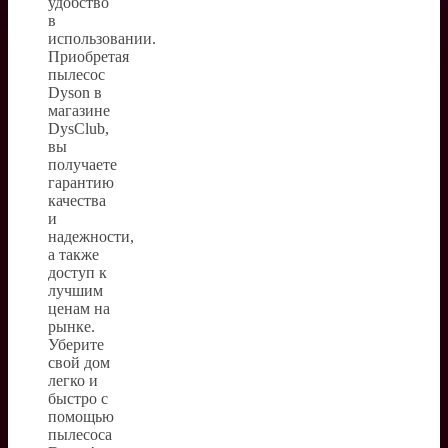
удобство
в
использовании.
Приобретая
пылесос
Dyson в
магазине
DysClub,
вы
получаете
гарантию
качества
и
надежности,
а также
доступ к
лучшим
ценам на
рынке.
Уберите
свой дом
легко и
быстро с
помощью
пылесоса