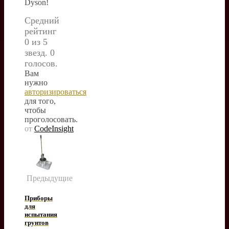
Dyson!
Средний
рейтинг
0 из 5
звезд. 0
голосов.
Вам
нужно
авторизироваться
для того,
чтобы
проголосовать.
от
CodeInsight
Предыдущие
Приборы
для
испытания
грунтов