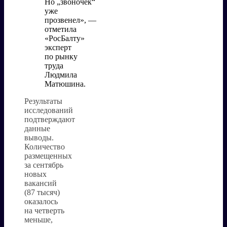
Но „звоночек“
уже
прозвенел», —
отметила
«РосБалту»
эксперт
по рынку
труда
Людмила
Матюшина.
Результаты
исследований
подтверждают
данные
выводы.
Количество
размещенных
за сентябрь
новых
вакансий
(87 тысяч)
оказалось
на четверть
меньше,