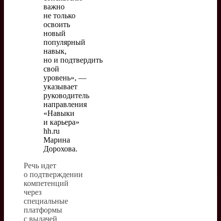
важно
не только
освоить
новый
популярный
навык,
но и подтвердить
свой
уровень», —
указывает
руководитель
направления
«Навыки
и карьера»
hh.ru
Марина
Дорохова.
Речь идет
о подтверждении
компетенций
через
специальные
платформы
с выдачей