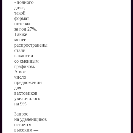
«полного
дня»,
такой
формат
потерял
за год 27%.
Также
менее
распространены
стали
вакансии
со сменным
графиком.
А вот
число
предложений
для
вахтовиков
увеличилось
на 9%.
Запрос
на удаленщиков
остается
высоким —