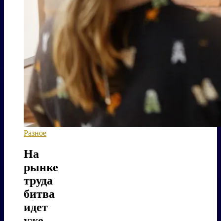
Разное
На
рынке
труда
битва
идет
уже