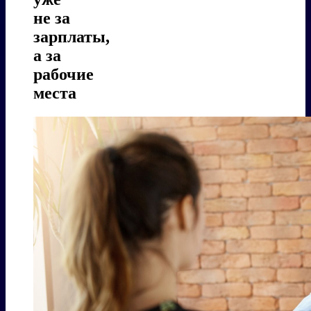
не за
зарплаты,
а за
рабочие
места