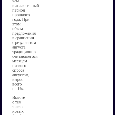
чем
в аналогичный
период
прошлого
года. При
этом
объем
предложения
в сравнении
с результатом
августа,
традиционно
считающегося
месяцем
низкого
спроса
августом,
вырос
всего
на 1%.
Вместе
с тем
число
новых