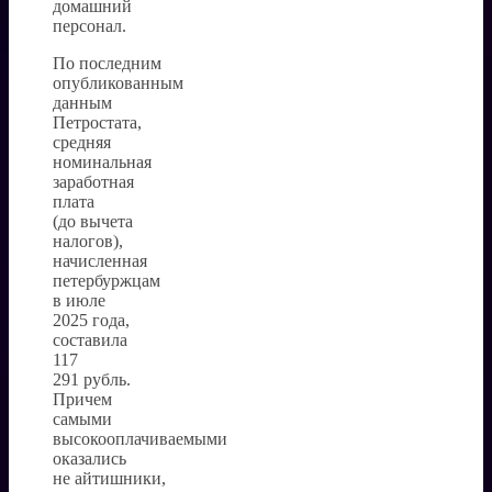
домашний
персонал.
По последним
опубликованным
данным
Петростата,
средняя
номинальная
заработная
плата
(до вычета
налогов),
начисленная
петербуржцам
в июле
2025 года,
составила
117
291 рубль.
Причем
самыми
высокооплачиваемыми
оказались
не айтишники,