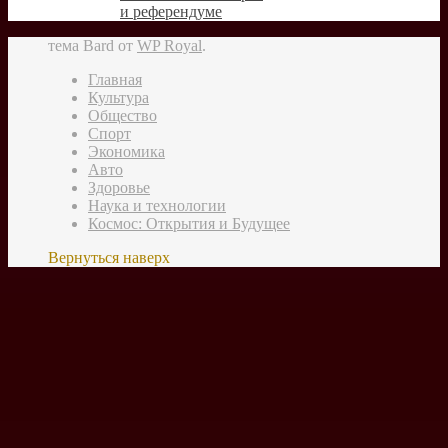
и референдуме
тема Bard от
WP Royal
.
Главная
Культура
Общество
Спорт
Экономика
Авто
Здоровье
Наука и технологии
Космос: Открытия и Будущее
Вернуться наверх