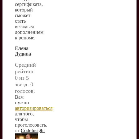
сертификата,
который
сможет
стать
весомым
дополнением
к резюме.
Елена
Дудина
Средний
рейтинг
0 из 5
звезд. 0
голосов.
Вам
нужно
авторизироваться
для того,
чтобы
проголосовать.
от
CodeInsight