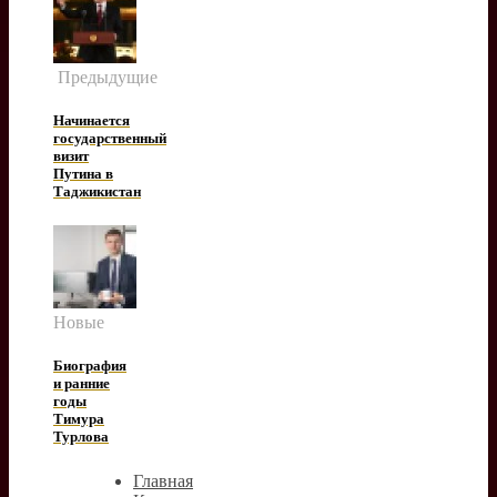
Предыдущие
Начинается
государственный
визит
Путина в
Таджикистан
Новые
Биография
и ранние
годы
Тимура
Турлова
Главная