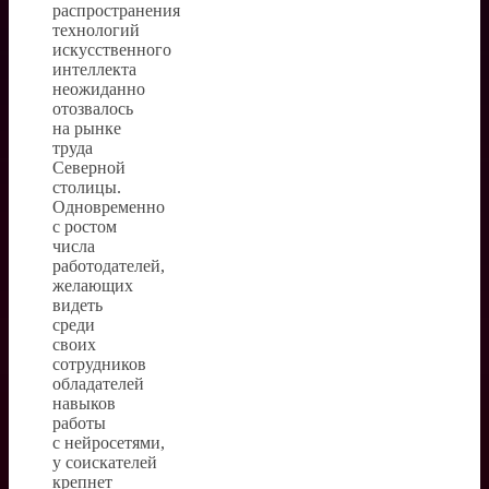
распространения
технологий
искусственного
интеллекта
неожиданно
отозвалось
на рынке
труда
Северной
столицы.
Одновременно
с ростом
числа
работодателей,
желающих
видеть
среди
своих
сотрудников
обладателей
навыков
работы
с нейросетями,
у соискателей
крепнет