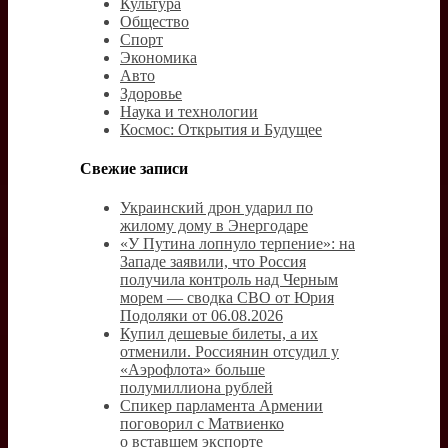
Культура
Общество
Спорт
Экономика
Авто
Здоровье
Наука и технологии
Космос: Открытия и Будущее
Свежие записи
Украинский дрон ударил по
жилому дому в Энергодаре
«У Путина лопнуло терпение»: на
Западе заявили, что Россия
получила контроль над Черным
морем — сводка СВО от Юрия
Подоляки от 06.08.2026
Купил дешевые билеты, а их
отменили. Россиянин отсудил у
«Аэрофлота» больше
полумиллиона рублей
Спикер парламента Армении
поговорил с Матвиенко
о вставшем экспорте