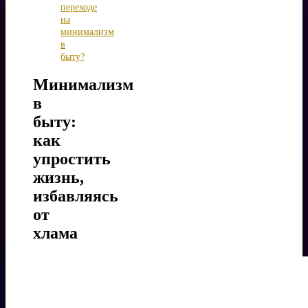
переходе
на
минимализм
в
быту?
Минимализм
в
быту:
как
упростить
жизнь,
избавляясь
от
хлама