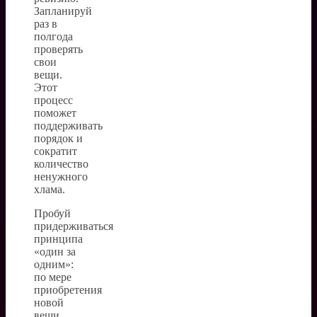
Запланируй
раз в
полгода
проверять
свои
вещи.
Этот
процесс
поможет
поддерживать
порядок и
сократит
количество
ненужного
хлама.
Пробуй
придерживаться
принципа
«один за
одним»:
по мере
приобретения
новой
вещи,