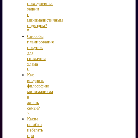
повседневные
задачи
с
минималистичным
подходом?
Способы
планирования
покупок
для
снижения
хлама
Как
внедрить
философию
минимализма
в
жизнь
семьи?
Какие
ошибки
избегать
при