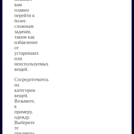
вам
плавно
перейти к
более
сложным
задачам,
таким как
избавление
от
устаревших
или
неиспользуемых
вещей.
Сосредоточьтесь
на
категории
вещей.
Возьмите,
к
примеру,
одежду.
Выберите
те
предметы,