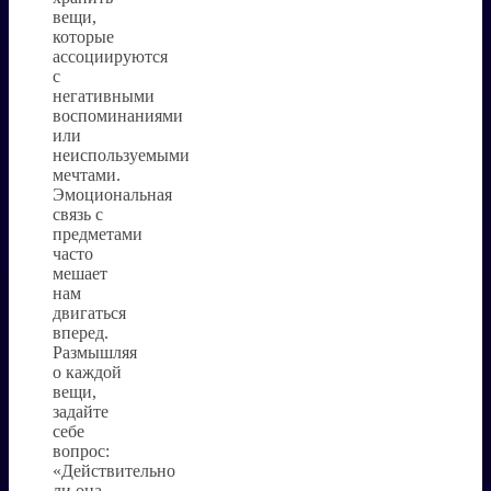
вещи,
которые
ассоциируются
с
негативными
воспоминаниями
или
неиспользуемыми
мечтами.
Эмоциональная
связь с
предметами
часто
мешает
нам
двигаться
вперед.
Размышляя
о каждой
вещи,
задайте
себе
вопрос:
«Действительно
ли она