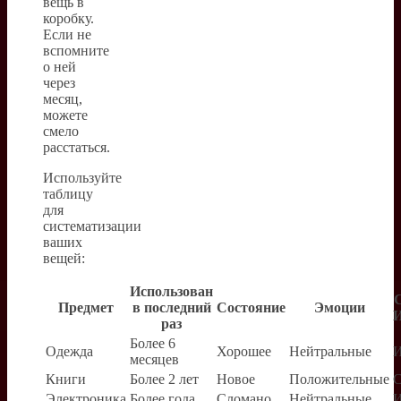
вещь в
коробку.
Если не
вспомните
о ней
через
месяц,
можете
смело
расстаться.
Используйте
таблицу
для
систематизации
ваших
вещей:
Использован
С
Предмет
в последний
Состояние
Эмоции
И
раз
Более 6
Одежда
Хорошее
Нейтральные
И
месяцев
Книги
Более 2 лет
Новое
Положительные
С
Электроника
Более года
Сломано
Нейтральные
И