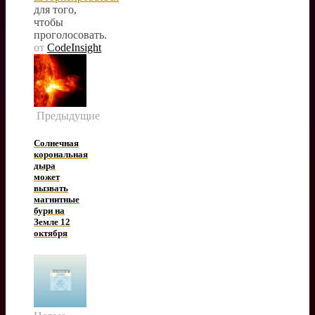
для того,
чтобы
проголосовать.
от
CodeInsight
Предыдущие
Солнечная
корональная
дыра
может
вызвать
магнитные
бури на
Земле 12
октября