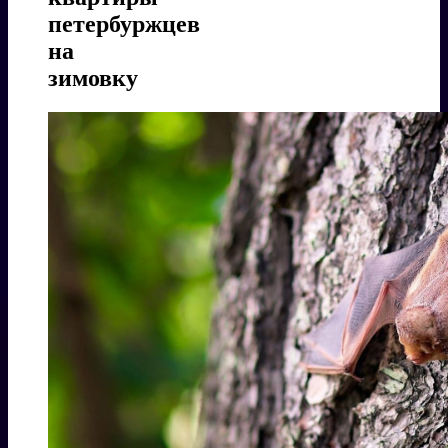
петербуржцев
на
зимовку