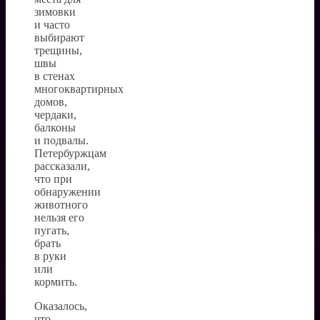
зимовки
и часто
выбирают
трещины,
швы
в стенах
многоквартирных
домов,
чердаки,
балконы
и подвалы.
Петербуржцам
рассказали,
что при
обнаружении
животного
нельзя его
пугать,
брать
в руки
или
кормить.
Оказалось,
что