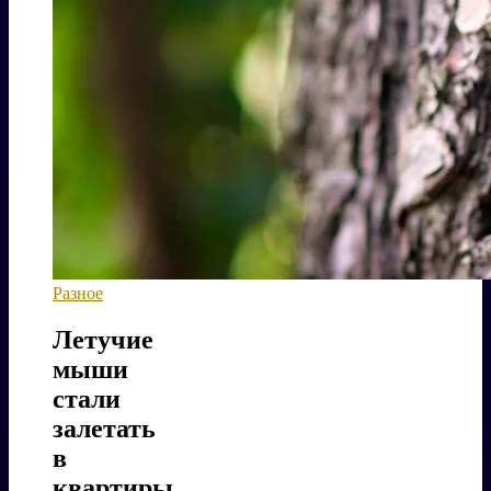
Разное
Летучие
мыши
стали
залетать
в
квартиры