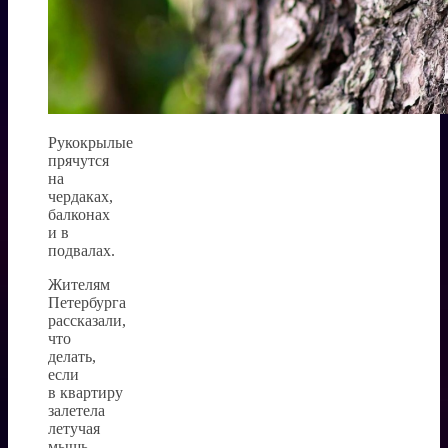
Рукокрылые
прячутся
на
чердаках,
балконах
и в
подвалах.
Жителям
Петербурга
рассказали,
что
делать,
если
в квартиру
залетела
летучая
мышь.