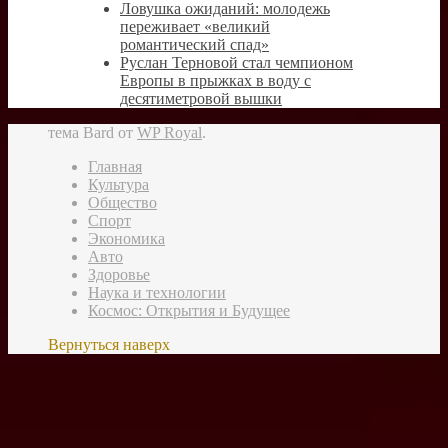
Ловушка ожиданий: молодежь
переживает «великий
романтический спад»
Руслан Терновой стал чемпионом
Европы в прыжках в воду с
десятиметровой вышки
тема Bard от
WP Royal
.
Главная
Культура
Общество
Спорт
Экономика
Авто
Здоровье
Наука и технологии
Космос: Открытия и Будущее
Вернуться наверх