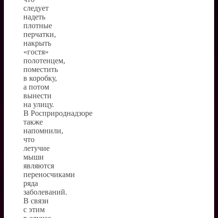
следует
надеть
плотные
перчатки,
накрыть
«гостя»
полотенцем,
поместить
в коробку,
а потом
вынести
на улицу.
В Росприроднадзоре
также
напомнили,
что
летучие
мыши
являются
переносчиками
ряда
заболеваний.
В связи
с этим