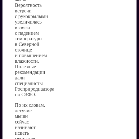
Вероятность
встречи
с рукокрылыми
увеличилась
в связи
с падением
температуры
в Северной
столице
и повышением
влажности.
Полезные
рекомендации
дали
специалисты
Росприроднадзора
по СЗФО.
По их словам,
летучие
мыши
сейчас
начинают
искать
места для