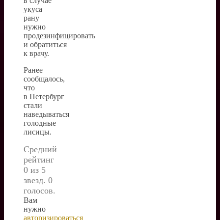
в случае
укуса
рану
нужно
продезинфицировать
и обратиться
к врачу.
Ранее
сообщалось,
что
в Петербург
стали
наведываться
голодные
лисицы.
Средний
рейтинг
0 из 5
звезд. 0
голосов.
Вам
нужно
авторизироваться