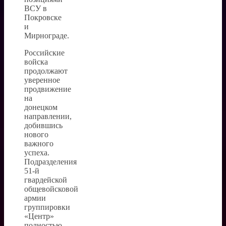
ВСУ в
Покровске
и
Мирнограде.
Российские
войска
продолжают
уверенное
продвижение
на
донецком
направлении,
добившись
нового
важного
успеха.
Подразделения
51-й
гвардейской
общевойсковой
армии
группировки
«Центр»
полностью