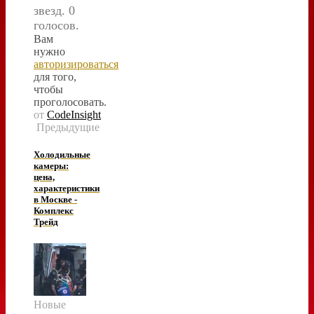
звезд. 0
голосов.
Вам
нужно
авторизироваться
для того,
чтобы
проголосовать.
от
CodeInsight
Предыдущие
Холодильные
камеры:
цена,
характеристики
в Москве -
Комплекс
Трейд
Новые