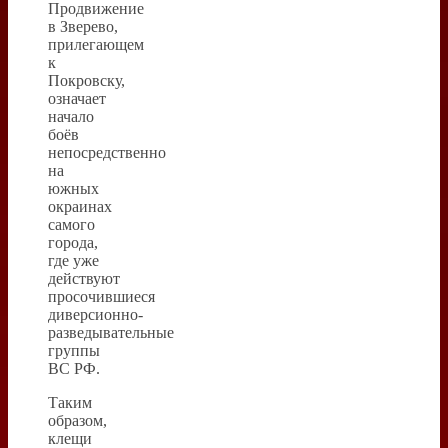
Продвижение
в Зверево,
прилегающем
к
Покровску,
означает
начало
боёв
непосредственно
на
южных
окраинах
самого
города,
где уже
действуют
просочившиеся
диверсионно-
разведывательные
группы
ВС РФ.
Таким
образом,
клещи