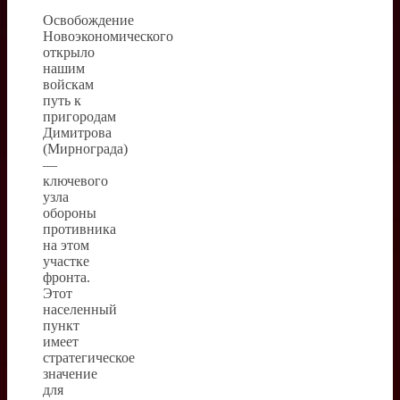
Освобождение
Новоэкономического
открыло
нашим
войскам
путь к
пригородам
Димитрова
(Мирнограда)
—
ключевого
узла
обороны
противника
на этом
участке
фронта.
Этот
населенный
пункт
имеет
стратегическое
значение
для