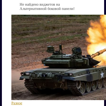
Не найдено виджетов на
Альтернативной боковой панели!
Разное