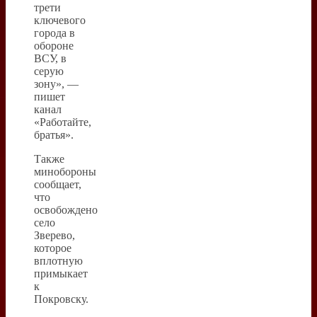
трети
ключевого
города в
обороне
ВСУ, в
серую
зону», —
пишет
канал
«Работайте,
братья».
Также
минобороны
сообщает,
что
освобождено
село
Зверево,
которое
вплотную
примыкает
к
Покровску.