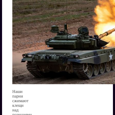
Наши
парни
сжимают
клещи
над
позициями