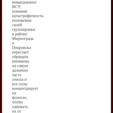
командование
ВСУ,
понимая
катастрофичность
положения
своей
группировки
в районе
Мирнограда
и
Покровска
перестает
обращать
внимание
на самую
дальнюю
часть
охвата и
все силы
концентрирует
на
флангах,
чтобы
удержать
их от