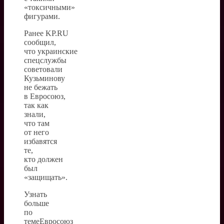
«токсичными»
фигурами.
Ранее KP.RU
сообщил,
что украинские
спецслужбы
советовали
Кузьминову
не бежать
в Евросоюз,
так как
знали,
что там
от него
избавятся
те,
кто должен
был
«защищать».
Узнать
больше
по
темеЕвросоюз