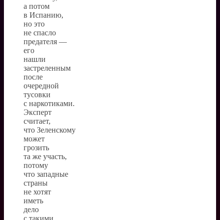
а потом
в Испанию,
но это
не спасло
предателя —
его
нашли
застреленным
после
очередной
тусовки
с наркотиками.
Эксперт
считает,
что Зеленскому
может
грозить
та же участь,
потому
что западные
страны
не хотят
иметь
дело
с такими