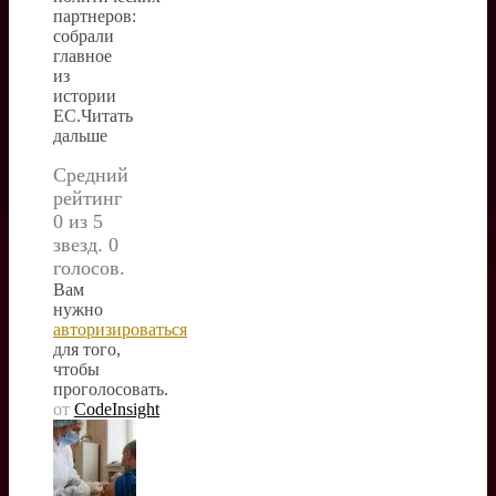
партнеров:
собрали
главное
из
истории
ЕС.Читать
дальше
Средний
рейтинг
0 из 5
звезд. 0
голосов.
Вам
нужно
авторизироваться
для того,
чтобы
проголосовать.
от
CodeInsight