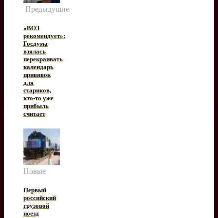
Предыдущие
«ВОЗ
рекомендует»:
Госдума
взялась
перекраивать
календарь
прививок
для
стариков,
кто-то уже
прибыль
считает
Новые
Первый
российский
грузовой
поезд