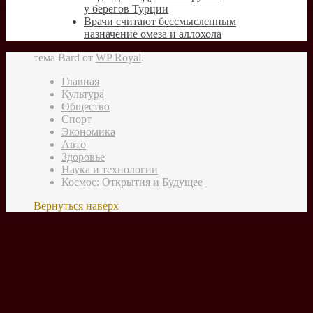
у берегов Турции
Врачи считают бессмысленным
назначение омеза и аллохола
тема Bard от
WP Royal
.
Главная
Культура
Общество
Спорт
Экономика
Авто
Здоровье
Наука и технологии
Космос: Открытия и Будущее
Вернуться наверх