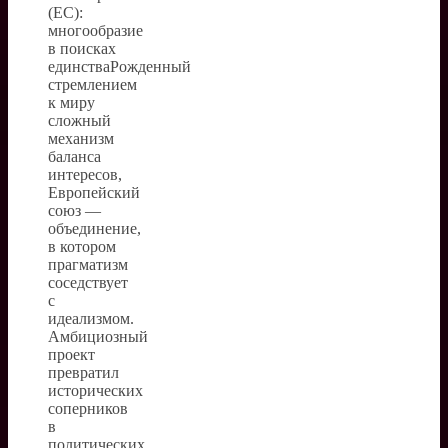
(ЕС):
многообразие
в поисках
единстваРожденный
стремлением
к миру
сложный
механизм
баланса
интересов,
Европейский
союз —
объединение,
в котором
прагматизм
соседствует
с
идеализмом.
Амбициозный
проект
превратил
исторических
соперников
в
политических