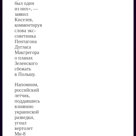
был один
из них», —
заявил
Киселев,
комментируя
слова экс-
советника
Пентагона
Дугласа
Макгрегора
о планах
Зеленского
сбежать
в Польшу.
Напомним,
российский
летчик,
поддавшись
влиянию
украинской
разведки,
угнал
вертолет
Ми-8