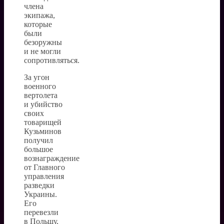
члена
экипажа,
которые
были
безоружны
и не могли
сопротивляться.
За угон
военного
вертолета
и убийство
своих
товарищей
Кузьминов
получил
большое
вознаграждение
от Главного
управления
разведки
Украины.
Его
перевезли
в Польшу,