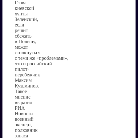
Глава
киевской
хунты
Зеленский,
если
решит
сбежать
в Польшу,
может
столкнуться
с теми же «проблемами»,
что и российский
пилот-
перебежчик
Максим
Кузьминов.
Такое
мнение
выразил
РИА
Новости
военный
эксперт,
полковник
запаса