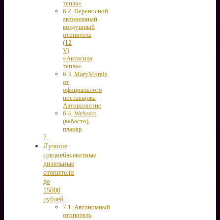
тепла»
Переносной
автономный
воздушный
отопитель
(12
V)
«Автосила
тепла»
MaryMorals
от
официального
поставщика
Авторазвитие
Webasto
(вебасто),
планар
Лучшие
среднебюджетные
дизельные
отопители
до
15000
рублей
Автономный
отопитель