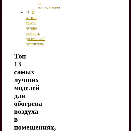
по
эксплуатации
В
итоге:
какой
лучше
выбрать
дизельный
отопитель
Топ
13
самых
лучших
моделей
для
обогрева
воздуха
в
помещениях,