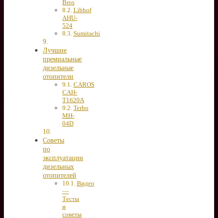
Bros
Libhof
AHU-
524
Sumitachi
Лучшие
премиальные
дизельные
отопители
CAROS
CAH-
T1620A
Terbo
MH-
04D
Советы
по
эксплуатации
дизельных
отопителей
Видео
—
Тесты
и
советы