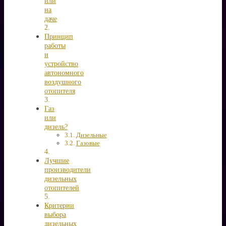
или
на
даче
Принцип
работы
и
устройство
автономного
воздушного
отопителя
Газ
или
дизель?
Дизельные
Газовые
Лучшие
производители
дизельных
отопителей
Критерии
выбора
дизельных