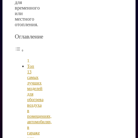
для
временного
или
местного
отопления.
Оглавление
Топ
13
самых
лучших
моделей
для
обогрева
воздуха
в
помещениях,
автомобилях,
в
гараже