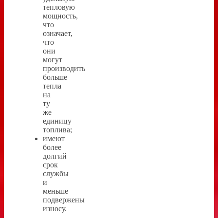
тепловую
мощность,
что
означает,
что
они
могут
производить
больше
тепла
на
ту
же
единицу
топлива;
имеют
более
долгий
срок
службы
и
меньше
подвержены
износу.