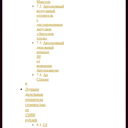
Mancom
Автономный
воздушный
отопитель
с
дистанционным
запуском
«Автосила
тепла»
Автономный
дизельный
аппарат
JH
от
компании
Авторазвитие
Air
Climate
Лучшие
дизельные
отопители
стоимостью
от
15000
рублей
LF