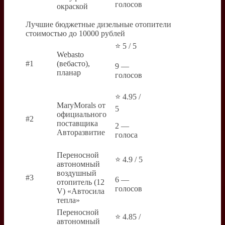
голосов
окраской
Лучшие бюджетные дизельные отопители
стоимостью до 10000 рублей
⭐ 5 / 5
Webasto
#1
(вебасто),
9 —
планар
голосов
⭐ 4.95 /
MaryMorals от
5
официального
#2
поставщика
2 —
Авторазвитие
голоса
Переносной
⭐ 4.9 / 5
автономный
воздушный
#3
6 —
отопитель (12
голосов
V) «Автосила
тепла»
Переносной
⭐ 4.85 /
автономный