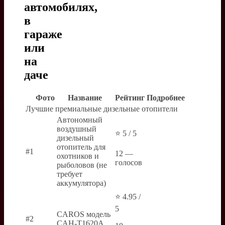
автомобилях,
в
гараже
или
на
даче
Фото
Название
Рейтинг
Подробнее
Лучшие премиальные дизельные отопители
Автономный
воздушный
⭐ 5 / 5
дизельный
отопитель для
#1
12 —
охотников и
голосов
рыболовов (не
требует
аккумулятора)
⭐ 4.95 /
5
CAROS модель
#2
CAH-T1620A