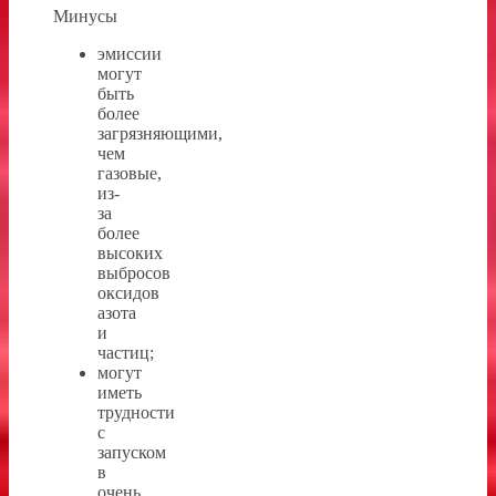
Минусы
эмиссии
могут
быть
более
загрязняющими,
чем
газовые,
из-
за
более
высоких
выбросов
оксидов
азота
и
частиц;
могут
иметь
трудности
с
запуском
в
очень