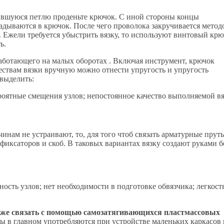
чившуюся петлю проденьте крючок. С иной стороны концы
адываются в крючок. После чего проволока закручивается метод
жели требуется убыстрить вязку, то используют винтовый крю
ь.
аботающего на малых оборотах . Включая инструмент, крючок
ествам вязки вручную можно отнести упругость и упругость
 выделить:
роятные смещения узлов; непостоянное качество выполняемой вя
инам не устраивают, то, для того чтоб связать арматурные пруть
фиксаторов и скоб. В таковых вариантах вязку создают руками б
ость узлов; нет необходимости в подготовке обвязчика; легкост
же связать с помощью самозатягивающихся пластмассовых
 в главном употребляются при устройстве маленьких каркасов 