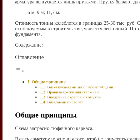
арматура выпускается лишь прутьями. Прутья бывают дл
6 м; 9 м; 11,7 м.
Стоимость тонны колеблется в границах 25-30 тыс. руб
используемым в строительстве, является ленточный. Пот
фундамента.
Содержание:
Оглавление
Общие принципы
Вязка кусачками либо плоскогубцами
Правила крепления стержней
Внедрение скрепок и хомутов
Вязальный пистолет
Общие принципы
Схема матрасно-тюфячного каркаса.
Вязать арматуру нужно для того, чтоб не допустить сме