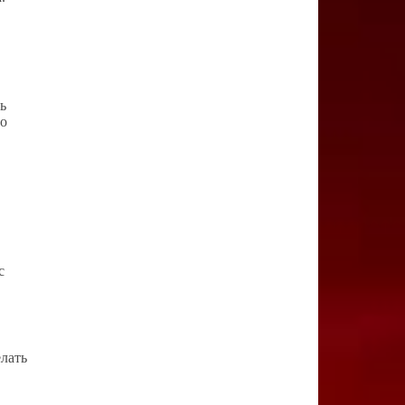
ь
но
с
лать