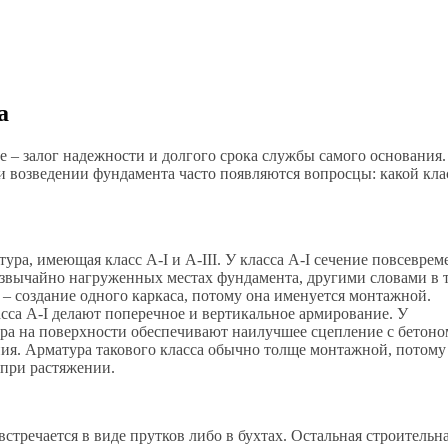
а
е – залог надежности и долгого срока службы самого основания.
 возведении фундамента часто появляются вопросцы: какой кла
ра, имеющая класс A-I и A-III. У класса A-I сечение повсеврем
резвычайно нагруженных местах фундамента, другими словами в 
 – создание одного каркаса, потому она именуется монтажной.
са A-I делают поперечное и вертикальное армирование. У
бра на поверхности обеспечивают наилучшее сцепление с бетоно
ния. Арматура такового класса обычно толще монтажной, потому
 при растяжении.
стречается в виде прутков либо в бухтах. Остальная строительн