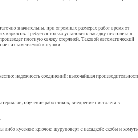
аточно значительны, при огромных размерах работ время от
 каркасов. Требуется только установить насадку пистолета в
 произведет плотную связку стержней. Таковой автоматический
упает из заменяемой катушки.
ачество; надежность соединений; высочайшая производительность
териалов; обучение работников; внедрение пистолета в
:
ы либо кусачки; крючок; шуруповерт с насадкой; скобы и хомуты