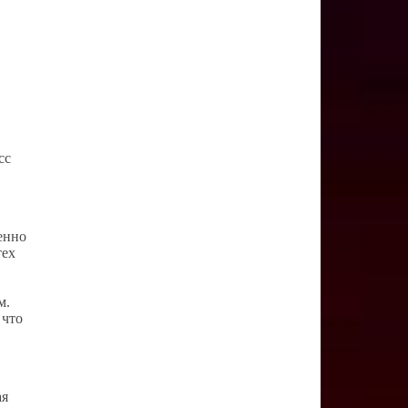
сс
енно
тех
м.
 что
ая