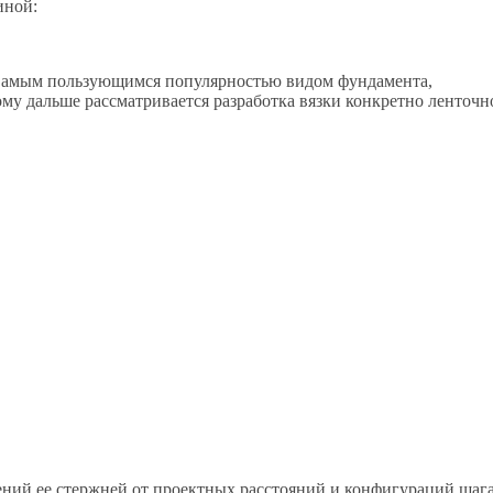
иной:
. Самым пользующимся популярностью видом фундамента,
ому дальше рассматривается разработка вязки конкретно ленточн
щений ее стержней от проектных расстояний и конфигураций шага