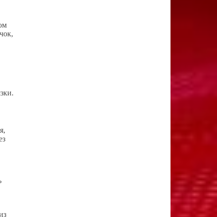
ом
чок,
зки.
я,
ез
ь
из