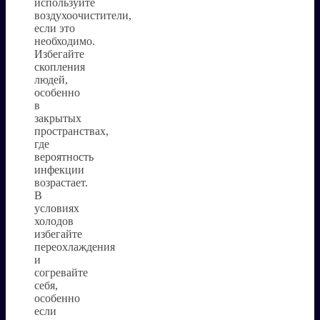
используйте
воздухоочистители,
если это
необходимо.
Избегайте
скопления
людей,
особенно
в
закрытых
пространствах,
где
вероятность
инфекции
возрастает.
В
условиях
холодов
избегайте
переохлаждения
и
согревайте
себя,
особенно
если