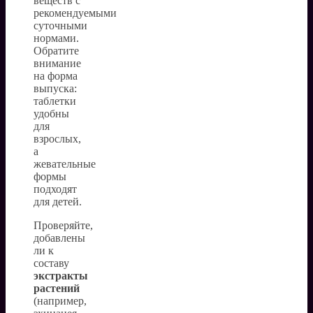
веществ с
рекомендуемыми
суточными
нормами.
Обратите
внимание
на форма
выпуска:
таблетки
удобны
для
взрослых,
а
жевательные
формы
подходят
для детей.
Проверяйте,
добавлены
ли к
составу
экстракты
растений
(например,