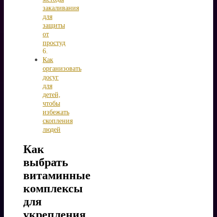
закаливания
для
защиты
от
простуд
Как
организовать
досуг
для
детей,
чтобы
избежать
скопления
людей
Как
выбрать
витаминные
комплексы
для
укрепления