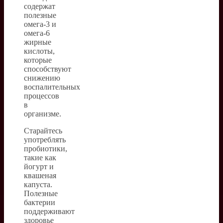
содержат
полезные
омега-3 и
омега-6
жирные
кислоты,
которые
способствуют
снижению
воспалительных
процессов
в
организме.
Старайтесь
употреблять
пробиотики,
такие как
йогурт и
квашеная
капуста.
Полезные
бактерии
поддерживают
здоровье