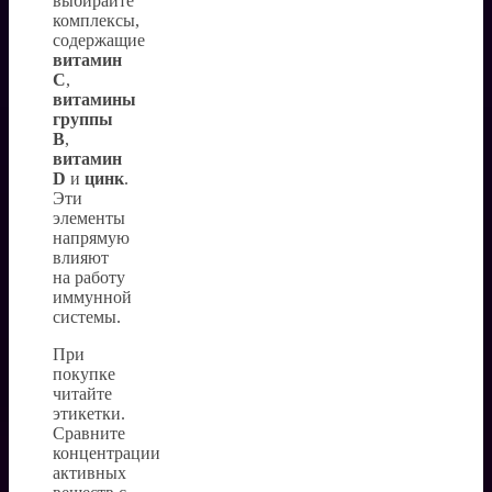
выбирайте
комплексы,
содержащие
витамин
C
,
витамины
группы
B
,
витамин
D
и
цинк
.
Эти
элементы
напрямую
влияют
на работу
иммунной
системы.
При
покупке
читайте
этикетки.
Сравните
концентрации
активных