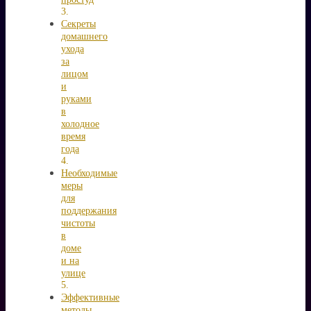
Секреты
домашнего
ухода
за
лицом
и
руками
в
холодное
время
года
Необходимые
меры
для
поддержания
чистоты
в
доме
и на
улице
Эффективные
методы