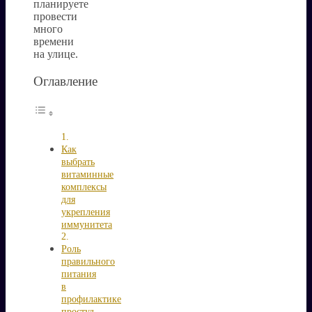
планируете
провести
много
времени
на улице.
Оглавление
Как
выбрать
витаминные
комплексы
для
укрепления
иммунитета
Роль
правильного
питания
в
профилактике
простуд