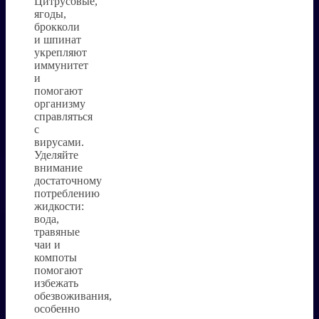
Цитрусовые,
ягоды,
брокколи
и шпинат
укрепляют
иммунитет
и
помогают
организму
справляться
с
вирусами.
Уделяйте
внимание
достаточному
потреблению
жидкости:
вода,
травяные
чаи и
компоты
помогают
избежать
обезвоживания,
особенно