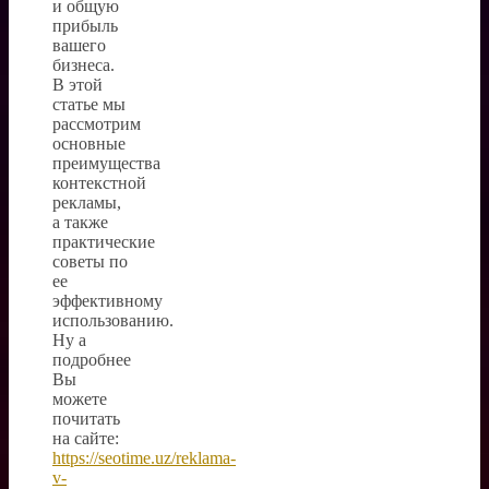
и общую
прибыль
вашего
бизнеса.
В этой
статье мы
рассмотрим
основные
преимущества
контекстной
рекламы,
а также
практические
советы по
ее
эффективному
использованию.
Ну а
подробнее
Вы
можете
почитать
на сайте:
https://seotime.uz/reklama-
v-