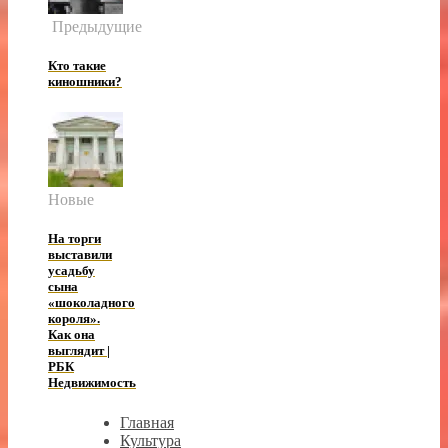
Предыдущие
Кто такие
киношники?
Новые
На торги
выставили
усадьбу
сына
«шоколадного
короля».
Как она
выглядит |
РБК
Недвижимость
Главная
Культура