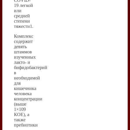
COVID-
19 легкой
или
средней
степени
тяжести1.
Комплекс
содержит
девять
штаммов
изученных
лакто- и
бифидобактерий
в
необходимой
для
кишечника
человека
концентрации
(выше
1×109
КОЕ), а
также
пребиотики