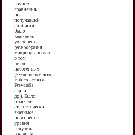
группе
сравнения,
не
получавшей
синбиотик,
было
выявлено
увеличение
разнообразия
микроорганизмов,
в том
числе
патогенных
(Pseudomonadacea,
Enterococcaceae,
Prevotella
spp. и
др.). Было
отмечено
статистически
значимое
повышение
уровня
зонулина
в кале на