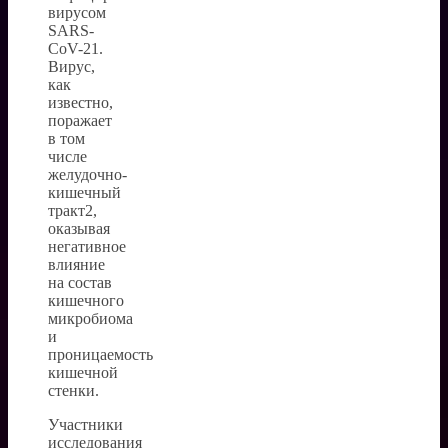
вирусом
SARS-
CoV-21.
Вирус,
как
известно,
поражает
в том
числе
желудочно-
кишечный
тракт2,
оказывая
негативное
влияние
на состав
кишечного
микробиома
и
проницаемость
кишечной
стенки.
Участники
исследования