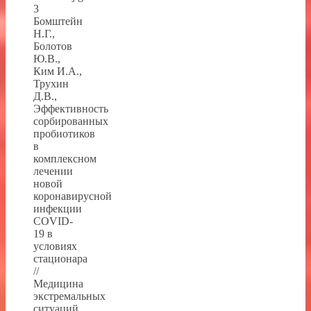
3
Бомштейн
Н.Г.,
Болотов
Ю.В.,
Ким И.А.,
Трухин
Д.В.,
Эффективность
сорбированных
пробиотиков
в
комплексном
лечении
новой
коронавирусной
инфекции
COVID-
19 в
условиях
стационара
//
Медицина
экстремальных
ситуаций,