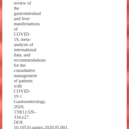
review of
the
gastrointestinal
and liver
manifestations
of
COVID-
19, meta-
analysis of
international
data, and
recommendations
for the
consultative
management
of patients
with
COVID-
19 //
Gastroenterology.
2020;
159(1):320–
334.e27.
DOI:
10.1053/j.gastro.2020.05.001.