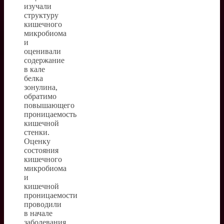
изучали
структуру
кишечного
микробиома
и
оценивали
содержание
в кале
белка
зонулина,
обратимо
повышающего
проницаемость
кишечной
стенки.
Оценку
состояния
кишечного
микробиома
и
кишечной
проницаемости
проводили
в начале
заболевания,