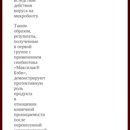
вследствие
действия
вируса на
микробиоту.
Таким
образом,
результаты,
полученные
в первой
группе с
применением
синбиотика
«Максилак®
Бэби»,
демонстрируют
протективную
роль
продукта
в
отношении
кишечной
проницаемости
после
перенесенной