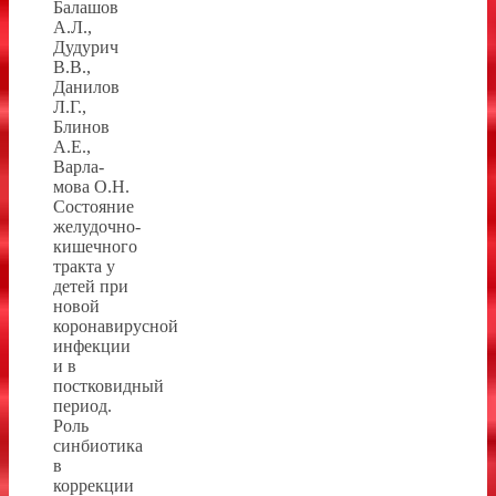
Балашов
А.Л.,
Дудурич
В.В.,
Данилов
Л.Г.,
Блинов
А.Е.,
Варла­
мова О.Н.
Состояние
желудочно-
кишечного
тракта у
детей при
новой
коронавирусной
инфекции
и в
постковидный
период.
Роль
синбиотика
в
коррекции