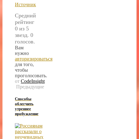
Источник
Средний
рейтинг
0 из 5
звезд. 0
голосов.
Вам
нужно
авторизироваться
для того,
чтобы
проголосовать.
от
CodeInsight
Предыдущие
Способы
облегчить
утреннее
пробуждение