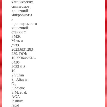
клинических
симптомов,
кишечной
микробиоты
и
проницаемости
кишечной
стенки //
РМЖ.
Мать и
дитя.
2023;6(3):283–
289. DOI:
10.32364/2618-
8430-
2023-6-3-
10.
2 Sultan
S., Altayar
O.,
Siddique
S.M. et al.
AGA
Institute
rapid