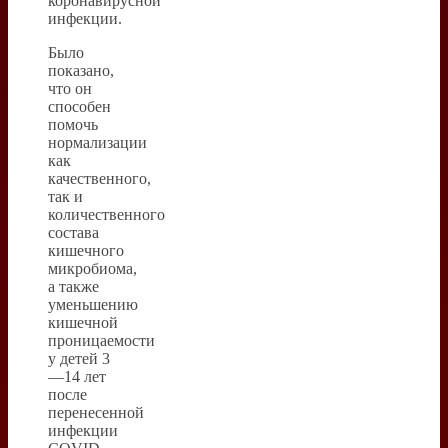
коронавирусной
инфекции.
Было
показано,
что он
способен
помочь
нормализации
как
качественного,
так и
количественного
состава
кишечного
микробиома,
а также
уменьшению
кишечной
проницаемости
у детей 3
—14 лет
после
перенесенной
инфекции