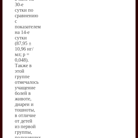
30-е
сутки по
сравнению
с
показателем
на 14-е
сутки
(87,95 ±
10,96 нг/
мл; р =
0,048).
Также в
этой
группе
отмечалось
учащение
болей в
животе,
диареи и
тошноты,
в отличие
от детей
из первой
группы,
получавших