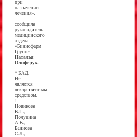
при
назначении
лечения»,
—
сообщила
руководитель
медицинского
отдела
«Биннофарм
Групп»
Наталья
Олиферук.
* БАД.
Не
является
лекарственным
средством.
1
Новикова
В.П.,
Полунина
А.В.,
Баннова
С.Л.,