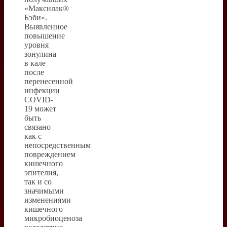
«Максилак®
Бэби».
Выявленное
повышение
уровня
зонулина
в кале
после
перенесенной
инфекции
СOVID-
19 может
быть
связано
как с
непосредственным
повреждением
кишечного
эпителия,
так и со
значимыми
изменениями
кишечного
микробиоценоза