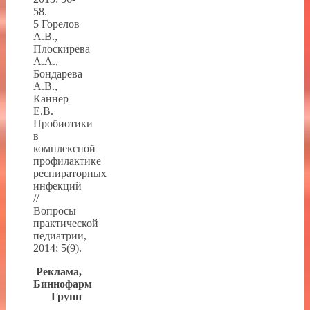
58.
5 Горелов
А.В.,
Плоскирева
А.А.,
Бондарева
А.В.,
Каннер
Е.В.
Пробиотики
в
комплексной
профилактике
респираторных
инфекций
//
Вопросы
практической
педиатрии,
2014; 5(9).
Реклама,
Биннофарм
Групп