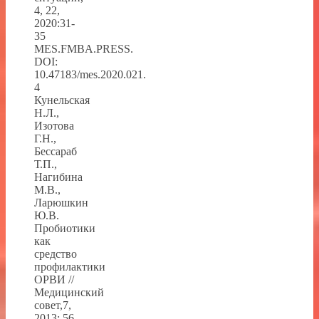
4, 22,
2020:31-
35
MES.FMBA.PRESS.
DOI:
10.47183/mes.2020.021.
4
Кунельская
Н.Л.,
Изотова
Г.Н.,
Бессараб
Т.П.,
Нагибина
М.В.,
Ларюшкин
Ю.В.
Пробиотики
как
средство
профилактики
ОРВИ //
Медицинский
совет,7,
2013: 56-