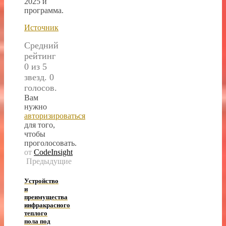
2025 и
программа.
Источник
Средний
рейтинг
0 из 5
звезд. 0
голосов.
Вам
нужно
авторизироваться
для того,
чтобы
проголосовать.
от
CodeInsight
Предыдущие
Устройство
и
преимущества
инфракрасного
теплого
пола под