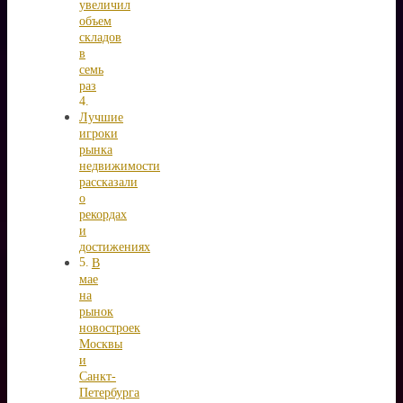
увеличил
объем
складов
в
семь
раз
Лучшие
игроки
рынка
недвижимости
рассказали
о
рекордах
и
достижениях
В
мае
на
рынок
новостроек
Москвы
и
Санкт-
Петербурга