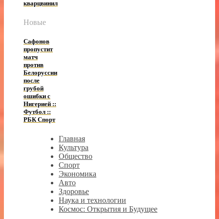
кварцвинил
Новые
Сафонов
пропустит
матч
против
Белоруссии
после
грубой
ошибки с
Нигерией ::
Футбол ::
РБК Спорт
Главная
Культура
Общество
Спорт
Экономика
Авто
Здоровье
Наука и технологии
Космос: Открытия и Будущее