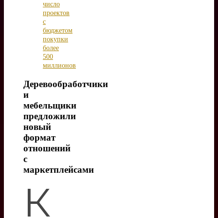
число
проектов
с
бюджетом
покупки
более
500
миллионов
Деревообработчики
и
мебельщики
предложили
новый
формат
отношений
с
маркетплейсами
К