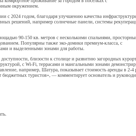
а комфортное проживание за городом в поселках с
ичным окружением.
ении с 2024 годом, благодаря улучшению качества инфраструктур
ивных решений, например солнечные панели, системы рекупера
ощадью 90-150 кв. метров с несколькими спальнями, просторн
дованием. Популярны также эко-домики премиум-класса, с
ами и выделенными зонами для работы.
 доступности, близости к столице и развитию загородных курор
труктурой, с Wi-Fi, террасами и мангальными зонами демонстри
вление, например, Шатура, показывает стоимость аренды в 2-4 
ает бюджетных туристов», — комментирует основатель и руководи
ть.