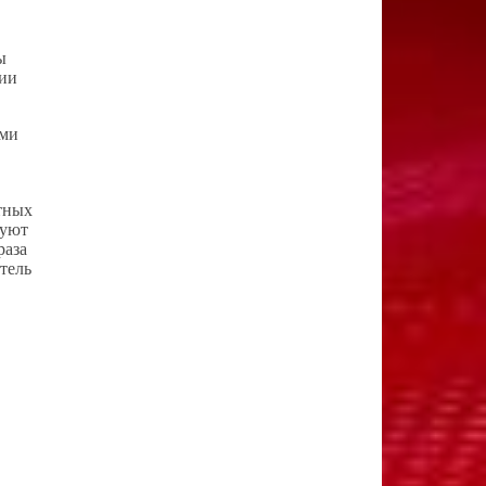
ы
ции
ыми
тных
руют
раза
тель