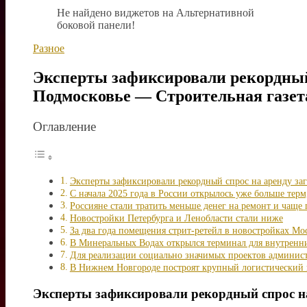
Не найдено виджетов на Альтернативной
боковой панели!
Разное
Эксперты зафиксировали рекордный 
Подмосковье — Строительная газет
Оглавление
Эксперты зафиксировали рекордный спрос на аренду за
С начала 2025 года в России открылось уже больше терм,
Россияне стали тратить меньше денег на ремонт и чаще 
Новостройки Петербурга и Ленобласти стали ниже
За два года помещения стрит-ретейл в новостройках М
В Минеральных Водах открылся терминал для внутренн
Для реализации социально значимых проектов админист
В Нижнем Новгороде построят крупный логистический 
Эксперты зафиксировали рекордный спрос на