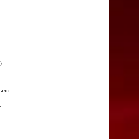
)
тало
е