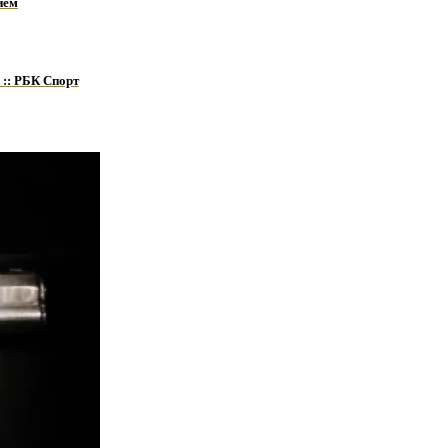
ием
 :: РБК Спорт