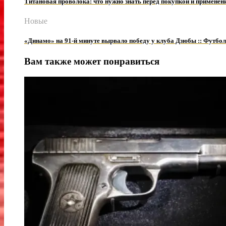
Титановая проволока: что нужно знать перед покупкой и применен
Новые
«Динамо» на 91-й минуте вырвало победу у клуба Дзюбы :: Футбол
Вам также может понравиться