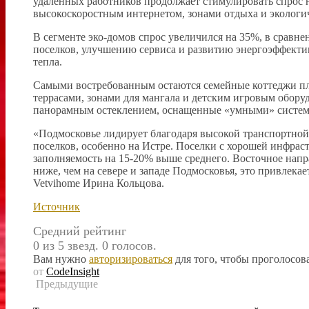
удаленных работников продолжает стимулировать спрос н
высокоскоростным интернетом, зонами отдыха и эколог
В сегменте эко-домов спрос увеличился на 35%, в сравн
поселков, улучшению сервиса и развитию энергоэффект
тепла.
Самыми востребованным остаются семейные коттеджи пл
террасами, зонами для мангала и детским игровым обору
панорамным остеклением, оснащенные «умными» систем
«Подмосковье лидирует благодаря высокой транспортной
поселков, особенно на Истре. Поселки с хорошей инфрас
заполняемость на 15-20% выше среднего. Восточное напра
ниже, чем на севере и западе Подмосковья, это привлек
Vetvihome Ирина Кольцова.
Источник
Средний рейтинг
0 из 5 звезд. 0 голосов.
Вам нужно
авторизироваться
для того, чтобы проголосова
от
CodeInsight
Предыдущие