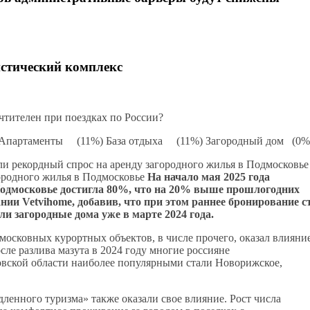
стический комплекс
чтителен при поездках по России?
 Апартаменты (11%) База отдыха (11%) Загородный дом (0%
и рекордный спрос на аренду загородного жилья в Подмосковье
ородного жилья в Подмосковье
На начало мая 2025 года
Подмосковье достигла 80%, что на 20% выше прошлогодних
нии Vetvihome, добавив, что при этом раннее бронирование с
и загородные дома уже в марте 2024 года.
осковных курортных объектов, в числе прочего, оказал влияни
ле разлива мазута в 2024 году многие россияне
ковской области наиболее популярными стали Новорижское,
ленного туризма» также оказали свое влияние. Рост числа