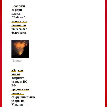
Владелец
сафари-
парка
"Тайган"
заявил, что
напавший
на него лев
будет жить
Новые
«Зарево,
как от
ядерного
удара»: ВС
РФ
продолжают
наносить
сокрушительные
удары по
Украине —