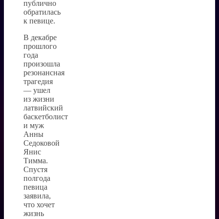
публично
обратилась
к певице.
В декабре
прошлого
года
произошла
резонансная
трагедия
— ушел
из жизни
латвийский
баскетболист
и муж
Анны
Седоковой
Янис
Тимма.
Спустя
полгода
певица
заявила,
что хочет
жизнь