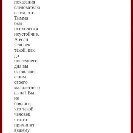
показания
следователю
о том, что
Тимма
был
психически
неустойчив.
А если
человек
такой, как
до
последнего
дня вы
оставляли
с ним
своего
малолетнего
сына? Вы
не
боялись,
что такой
человек
что-то
причинит
вашему