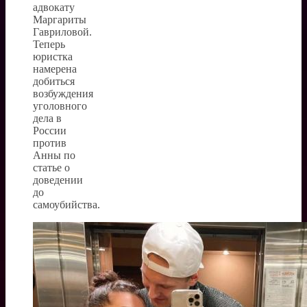
адвокату
Маргариты
Гавриловой.
Теперь
юристка
намерена
добиться
возбуждения
уголовного
дела в
России
против
Анны по
статье о
доведении
до
самоубийства.