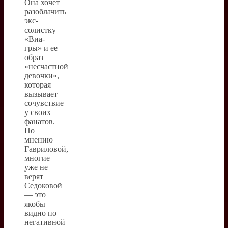
Она хочет
разоблачить
экс-
солистку
«Виа-
гры» и ее
образ
«несчастной
девочки»,
которая
вызывает
сочувствие
у своих
фанатов.
По
мнению
Гавриловой,
многие
уже не
верят
Седоковой
— это
якобы
видно по
негативной