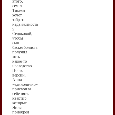
этого,
семья
Тиммы
хочет
забрать
недвижимость
у
Седоковой,
чтобы
сын
баскетболиста
получил
хоть
какое-то
наследство.
По их
версии,
Анна
«единолично»
присвоила
себе пять
квартир,
которые
Янис
приобрел